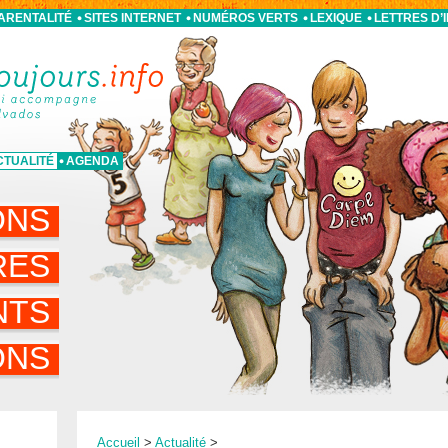
PARENTALITÉ
SITES INTERNET
NUMÉROS VERTS
LEXIQUE
LETTRES D’
CTUALITÉ
AGENDA
ONS
RES
NTS
ONS
Accueil
>
Actualité
>