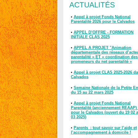
ACTUALITÉS
•
Appel à projet Fonds National
Parentalité 2026 pour le Calvados
•
APPEL D’OFFRE - FORMATION
INITIALE CLAS 2025
•
APPEL A PROJET "Animation
départementale des réseaux d’acte
parentalité » ET « coordination des
promeneurs du net parentalité »
•
Appel à projet CLAS 2025-2026 da
Calvados
•
Semaine Nationale de la Petite E
du 15 au 22 mars 2025
•
Appel à projet Fonds National
Parentalité (anciennement REAAP)
pour le Calvados (ouvert du 19 02 
03 2025)
•
Parents : tout savoir sur l’aide et
l’accompagnement à domicile !