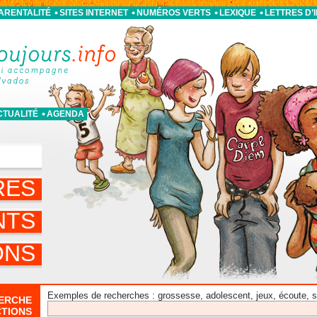
PARENTALITÉ
SITES INTERNET
NUMÉROS VERTS
LEXIQUE
LETTRES D’
CTUALITÉ
AGENDA
S
RES
NTS
ONS
Exemples de recherches : grossesse, adolescent, jeux, écoute, sor
ERCHE
CTIONS