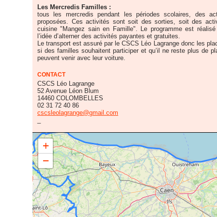
Les Mercredis Familles :
tous les mercredis pendant les périodes scolaires, des act
proposées. Ces activités sont soit des sorties, soit des activi
cuisine "Mangez sain en Famille". Le programme est réalisé 
l’idée d’alterner des activités payantes et gratuites.
Le transport est assuré par le CSCS Léo Lagrange donc les pla
si des familles souhaitent participer et qu’il ne reste plus de p
peuvent venir avec leur voiture.
CONTACT
CSCS Léo Lagrange
52 Avenue Léon Blum
14460 COLOMBELLES
02 31 72 40 86
cscsleolagrange@gmail.com
_
+
52 Avenue léon Blum 14460 COLOMBELLES
−