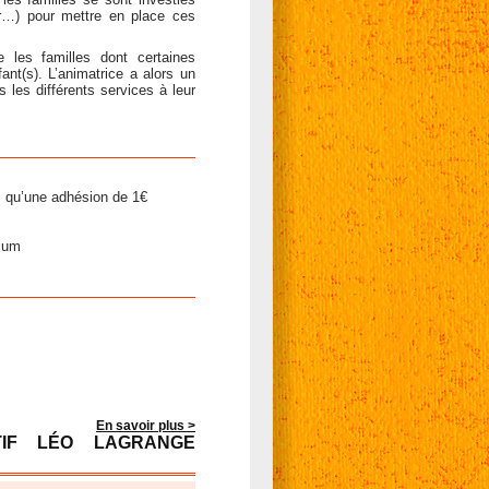
ur…) pour mettre en place ces
 les familles dont certaines
fant(s). L’animatrice a alors un
s les différents services à leur
si qu’une adhésion de 1€
lum
En savoir plus >
TIF LÉO LAGRANGE