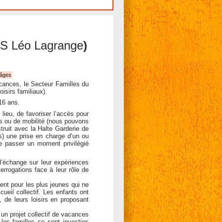
S Léo Lagrange
)
'âges
acances, le Secteur Familles du
oisirs familiaux).
16 ans.
 lieu, de favoriser l’accès pour
ers ou de mobilité (nous pouvons
struit avec la Halte Garderie de
s) une prise en charge d’un ou
 de passer un moment privilégié
d’échange sur leur expériences
errogations face à leur rôle de
nt pour les plus jeunes qui ne
ueil collectif. Les enfants ont
), de leurs loisirs en proposant
un projet collectif de vacances
les familles se sont investies