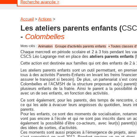
Recherche avancée >
Accueil
>
Actions
>
Les ateliers parents enfants
(
CSC
-
Colombelles
Mots-clés :
Animation
Groupe d'activités parents enfants
• Toutes classes d
Chaque mercredi en période scolaire et 2 à 3 fois pendant les v
CSCS Léo Lagrange met en place des
ateliers parents enfants
(l
Cette action est destinée aux familles qui ont des enfants de 2 à 
Les ateliers parents enfants sont un outil permettant, en premier
tous à des activités Parents-Enfants en levant les freins financi
assurer le transport si besoin). De plus, un partenariat s’est con
Colombelles et l’ACMSH de la structure proposant au(x) parent(
plusieurs enfants de la fratrie. Ainsi le parent a la possibilité
avec un de ses enfants, en fonction des activités.
Ce sont également, pour les parents, des temps de rencontre, 
ce qui les aide à évacuer leurs angoisses du quotidien, leurs int
parents.
Pour les enfants, ce sont des moments de socialisation, notamme
vont pas encore à l’école et qui ne sont pas inscrits dans un acc
également la possibilité d’être co-acteurs, avec leur(s) parent(s
des idées de sorties, d’activités.
Ces moments sont aussi propices à l’émergence de projets, ainsi 
s’est concrétisé en avril 2012. Pendant environ un an et demi, 