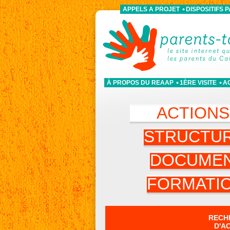
APPELS A PROJET
DISPOSITIFS 
À PROPOS DU REAAP
1ÈRE VISITE
A
ACTION
STRUCTU
DOCUME
FORMATI
RECH
D'A