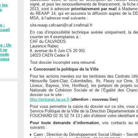
signé, et pour les renouvellements de financement, la fiche 
r les
2013, sont à adresser
prioritairement par mail
à Madame L
es
du REAAP 14, qui en assurera la diffusion auprès de la DD
MSA, à l’adresse mail suivante :
site-reaap.cafcaen@caf.cnafmail.fr
e :
cueil
En cas d’impossibilité technique avérée uniquement, la d
courrier en 4 exemplaires à :
CAF du CALVADOS
ce : Un
Laurence Rabec
t se
8, avenue du 6 Juin CS 20 001
 mode
14023 CAEN Cedex 9
 ceux
Tout dossier incomplet sera retourné.
Concernant la politique de la Ville
Pour les actions menées sur les territoires des Contrats Ur
Hérouville Saint-Clair, Colombelles, Ifs, Fleury sur Orne,
Lisieux, Bayeux, Vire, Honfleur), les porteurs de projets so
Nationale de Cohésion Sociale et de l’Égalité des Chanc
dossier sur le site :
http://extranet.lacse.fr
(
attention : nouveau lien
)
Pour vous permettre la saisie du dossier sur ce site, vous 
Service Politique de la Ville de la Direction Départemental
FOUCHARD 02 31 52 74 13 ) afin d’obtenir votre identifiant 
Pour toute demande d’information
, vos contacts au ni
suivants :
Caen : Direction du Développement Social Urbain – Secréta