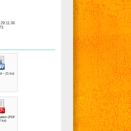
29.11.00
73
d – 21 ko
)
ation
(
PDF
2 ko
)