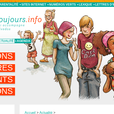
PARENTALITÉ
SITES INTERNET
NUMÉROS VERTS
LEXIQUE
LETTRES D’
CTUALITÉ
AGENDA
ONS
RES
NTS
ONS
Accueil
>
Actualité
>