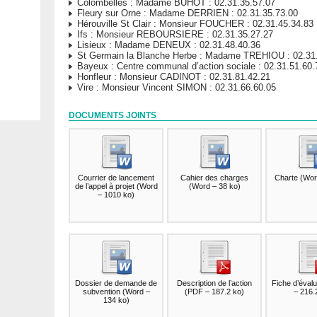
Colombelles : Madame BUHOT : 02.31.35.57.07
Fleury sur Orne : Madame DERRIEN : 02.31.35.73.00
Hérouville St Clair : Monsieur FOUCHER : 02.31.45.34.83
Ifs : Monsieur REBOURSIERE : 02.31.35.27.27
Lisieux : Madame DENEUX : 02.31.48.40.36
St Germain la Blanche Herbe : Madame TREHIOU : 02.31.
Bayeux : Centre communal d’action sociale : 02.31.51.60.
Honfleur : Monsieur CADINOT : 02.31.81.42.21
Vire : Monsieur Vincent SIMON : 02.31.66.60.05
DOCUMENTS JOINTS
Courrier de lancement
Cahier des charges
Charte
(
Wor
de l’appel à projet
(
Word
(
Word – 38 ko
)
– 1010 ko
)
Dossier de demande de
Description de l’action
Fiche d’évalu
subvention
(
Word –
(
PDF – 187.2 ko
)
– 216.
134 ko
)