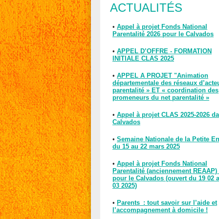
ACTUALITÉS
•
Appel à projet Fonds National
Parentalité 2026 pour le Calvados
•
APPEL D’OFFRE - FORMATION
INITIALE CLAS 2025
•
APPEL A PROJET "Animation
départementale des réseaux d’acte
parentalité » ET « coordination des
promeneurs du net parentalité »
•
Appel à projet CLAS 2025-2026 da
Calvados
•
Semaine Nationale de la Petite E
du 15 au 22 mars 2025
•
Appel à projet Fonds National
Parentalité (anciennement REAAP)
pour le Calvados (ouvert du 19 02 
03 2025)
•
Parents : tout savoir sur l’aide et
l’accompagnement à domicile !