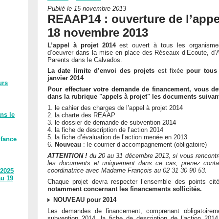
Publié le 15 novembre 2013
REAAP14 : ouverture de l’appel
18 novembre 2013
L’appel à projet 2014
est ouvert à tous les organismes
d’oeuvrer dans la mise en place des Réseaux d’Ecoute, d
Parents dans le Calvados.
La date limite d’envoi des projets
est fixée
pour tous 
janvier 2014
urs
Pour effectuer votre demande de financement, vous de
dans la rubrique "appels à projet" les documents suivan
1. le cahier des charges de l’appel à projet 2014
ns le
2. la charte des REAAP
3. le dossier de demande de subvention 2014
4. la fiche de description de l’action 2014
5. la fiche d’évaluation de l’action menée en 2013
nfance
6.
Nouveau
: le courrier d’accompagnement (obligatoire)
ATTENTION !
du 20 au 31 décembre 2013, si vous rencontrez
les documents et uniquement dans ce cas, prenez conta
coordinatrice avec Madame François au 02 31 30 90 53.
 2025
au 19
Chaque projet devra respecter l’ensemble des points cit
notamment concernant les financements sollicités.
NOUVEAU pour 2014
Les demandes de financement, comprenant obligatoirem
subvention 2014, la fiche de description de l’action 201