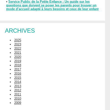
•
Service Public de la Petite Enfance : Un guide sur les
questions que doivent se poser les parents pour trouver un
mode d’accueil adapté à leurs besoins et ceux de leur enfant
ARCHIVES
2025
2023
2022
2021
2020
2019
2018
2017
2016
2015
2014
2013
2012
2011
2010
2009