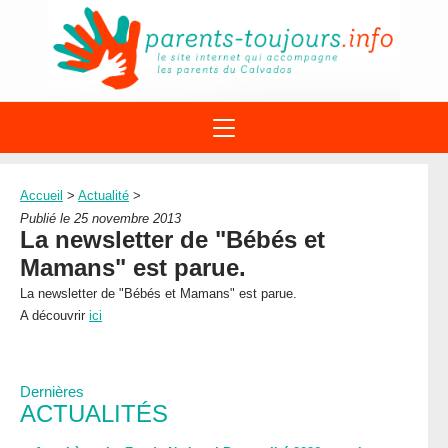
ACTIONS
APPELS A PROJET
Accueil
>
Actualité
>
STRUCTURES
DISPOSITIFS PARENTALITÉ
Publié le 25 novembre 2013
À PROPOS DU REAAP
La newsletter de "Bébés et
SITES INTERNET
DOCUMENTS
Mamans" est parue.
1ÈRE VISITE
NUMÉROS VERTS
FORMATIONS
La newsletter de "Bébés et Mamans" est parue.
ACTUALITÉ
LEXIQUE
A découvrir
ici
AGENDA
LETTRES D’INFO
MENTIONS LÉGALES
Dernières
CONTACT
ACTUALITÉS