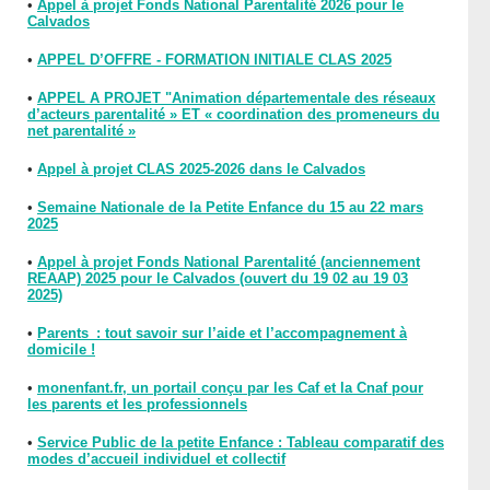
•
Appel à projet Fonds National Parentalité 2026 pour le
Calvados
•
APPEL D’OFFRE - FORMATION INITIALE CLAS 2025
•
APPEL A PROJET "Animation départementale des réseaux
d’acteurs parentalité » ET « coordination des promeneurs du
net parentalité »
•
Appel à projet CLAS 2025-2026 dans le Calvados
•
Semaine Nationale de la Petite Enfance du 15 au 22 mars
2025
•
Appel à projet Fonds National Parentalité (anciennement
REAAP) 2025 pour le Calvados (ouvert du 19 02 au 19 03
2025)
•
Parents : tout savoir sur l’aide et l’accompagnement à
domicile !
•
monenfant.fr, un portail conçu par les Caf et la Cnaf pour
les parents et les professionnels
•
Service Public de la petite Enfance : Tableau comparatif des
modes d’accueil individuel et collectif