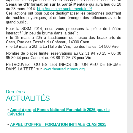
Semaine d’Information sur la Santé Mentale
qui aura lieu du 10
au 23 mars 2014.
http://semaine-sante-mentale.fr/
Ces actions ont pour but de destigmatiser les personnes souffrant
de troubles psychiques, et de faire émerger des réflexions avec le
grand public.
Pour la SISM 2014, nous vous proposons la pièce de théâtre
interactif "Un peu de brume dans la tête" :
le 18 mars à 20h à l’auditorium du musée des beaux-arts de
Caen, Rue des Fossés du Château, 14000 Caen
le 19 mars à 20h à La Halle de Vire, rue des halles, 14 500 Vire
Nombre de places limité, réservations au 02 31 94 70 25 – 06 38
95 89 44 pour Caen et au 06 86 11 26 78 pour Vire
RETROUVEZ TOUTES LES INFOS DE "UN PEU DE BRUME
DANS LA TETE" sur
www.theatreduchaos.org
Dernières
ACTUALITÉS
•
Appel à projet Fonds National Parentalité 2026 pour le
Calvados
•
APPEL D’OFFRE - FORMATION INITIALE CLAS 2025