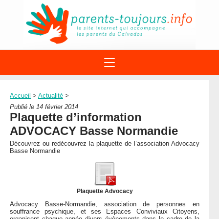
ACTIONS
APPELS A PROJET
Accueil
>
Actualité
>
STRUCTURES
DISPOSITIFS PARENTALITÉ
Publié le 14 février 2014
À PROPOS DU REAAP
Plaquette d’information
SITES INTERNET
DOCUMENTS
ADVOCACY Basse Normandie
1ÈRE VISITE
NUMÉROS VERTS
FORMATIONS
Découvrez ou redécouvrez la plaquette de l’association Advocacy
ACTUALITÉ
LEXIQUE
Basse Normandie
AGENDA
LETTRES D’INFO
MENTIONS LÉGALES
Plaquette Advocacy
CONTACT
Advocacy Basse-Normandie, association de personnes en
souffrance psychique, et ses Espaces Conviviaux Citoyens,
organisent chaque année divers évènements dans le cadre de la