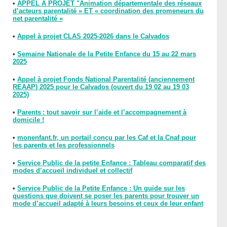
•
APPEL A PROJET "Animation départementale des réseaux
d’acteurs parentalité » ET « coordination des promeneurs du
net parentalité »
•
Appel à projet CLAS 2025-2026 dans le Calvados
•
Semaine Nationale de la Petite Enfance du 15 au 22 mars
2025
•
Appel à projet Fonds National Parentalité (anciennement
REAAP) 2025 pour le Calvados (ouvert du 19 02 au 19 03
2025)
•
Parents : tout savoir sur l’aide et l’accompagnement à
domicile !
•
monenfant.fr, un portail conçu par les Caf et la Cnaf pour
les parents et les professionnels
•
Service Public de la petite Enfance : Tableau comparatif des
modes d’accueil individuel et collectif
•
Service Public de la Petite Enfance : Un guide sur les
questions que doivent se poser les parents pour trouver un
mode d’accueil adapté à leurs besoins et ceux de leur enfant