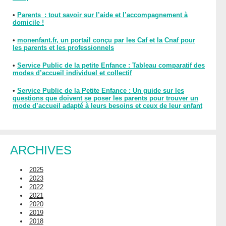
•
Parents : tout savoir sur l’aide et l’accompagnement à
domicile !
•
monenfant.fr, un portail conçu par les Caf et la Cnaf pour
les parents et les professionnels
•
Service Public de la petite Enfance : Tableau comparatif des
modes d’accueil individuel et collectif
•
Service Public de la Petite Enfance : Un guide sur les
questions que doivent se poser les parents pour trouver un
mode d’accueil adapté à leurs besoins et ceux de leur enfant
ARCHIVES
2025
2023
2022
2021
2020
2019
2018