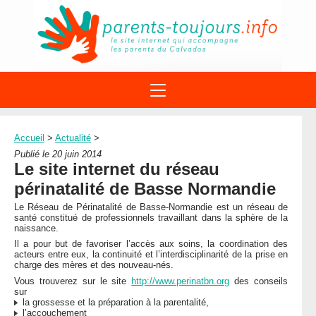
ACTIONS
APPELS A PROJET
Accueil
>
Actualité
>
STRUCTURES
DISPOSITIFS PARENTALITÉ
Publié le 20 juin 2014
À PROPOS DU REAAP
Le site internet du réseau
SITES INTERNET
DOCUMENTS
périnatalité de Basse Normandie
1ÈRE VISITE
NUMÉROS VERTS
FORMATIONS
Le Réseau de Périnatalité de Basse-Normandie est un réseau de
ACTUALITÉ
LEXIQUE
santé constitué de professionnels travaillant dans la sphère de la
naissance.
AGENDA
LETTRES D’INFO
Il a pour but de favoriser l’accès aux soins, la coordination des
acteurs entre eux, la continuité et l’interdisciplinarité de la prise en
MENTIONS LÉGALES
charge des mères et des nouveau-nés.
Vous trouverez sur le site
http://www.perinatbn.org
des conseils
CONTACT
sur
la grossesse et la préparation à la parentalité,
l’accouchement