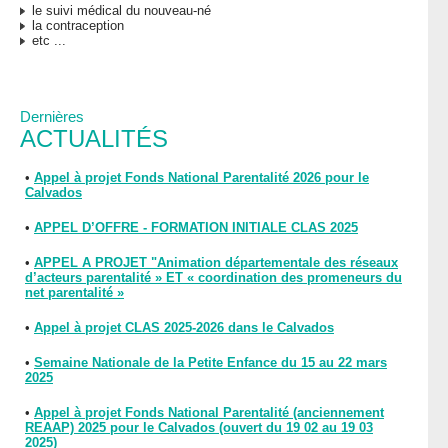
le suivi médical du nouveau-né
la contraception
etc ...
Dernières
ACTUALITÉS
•
Appel à projet Fonds National Parentalité 2026 pour le
Calvados
•
APPEL D’OFFRE - FORMATION INITIALE CLAS 2025
•
APPEL A PROJET "Animation départementale des réseaux
d’acteurs parentalité » ET « coordination des promeneurs du
net parentalité »
•
Appel à projet CLAS 2025-2026 dans le Calvados
•
Semaine Nationale de la Petite Enfance du 15 au 22 mars
2025
•
Appel à projet Fonds National Parentalité (anciennement
REAAP) 2025 pour le Calvados (ouvert du 19 02 au 19 03
2025)