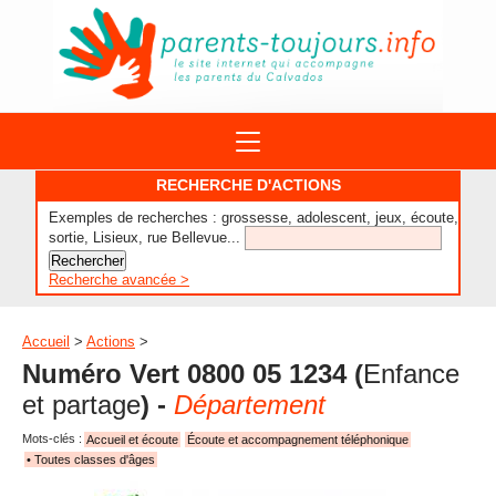
ACTIONS
RECHERCHE D'ACTIONS
APPELS A PROJET
Exemples de recherches : grossesse, adolescent, jeux, écoute,
STRUCTURES
DISPOSITIFS PARENTALITÉ
sortie, Lisieux, rue Bellevue...
À PROPOS DU REAAP
SITES INTERNET
DOCUMENTS
Recherche avancée >
1ÈRE VISITE
NUMÉROS VERTS
FORMATIONS
ACTUALITÉ
LEXIQUE
Accueil
>
Actions
>
AGENDA
Numéro Vert 0800 05 1234
(
Enfance
LETTRES D’INFO
et partage
) -
Département
MENTIONS LÉGALES
Mots-clés :
Accueil et écoute
Écoute et accompagnement téléphonique
CONTACT
• Toutes classes d'âges