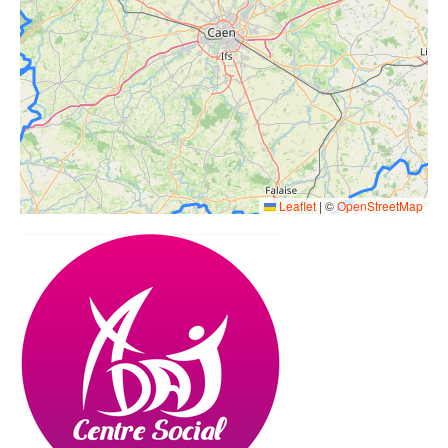
Leaflet
|
©
OpenStreetMap