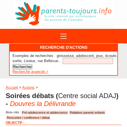
ACTIONS
RECHERCHE D'ACTIONS
APPELS A PROJET
Exemples de recherches : grossesse, adolescent, jeux, écoute,
STRUCTURES
DISPOSITIFS PARENTALITÉ
sortie, Lisieux, rue Bellevue...
À PROPOS DU REAAP
SITES INTERNET
DOCUMENTS
Recherche avancée >
1ÈRE VISITE
NUMÉROS VERTS
FORMATIONS
ACTUALITÉ
LEXIQUE
Accueil
>
Actions
>
AGENDA
Soirées débats
(
Centre social ADAJ
)
LETTRES D’INFO
-
Douvres la Délivrande
MENTIONS LÉGALES
Mots-clés :
Pré-adolescence et adolescence
Relations parents enfants
CONTACT
Rencontre / conférence / débat
OBJECTIF :