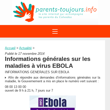
ACTIONS
APPELS A PROJET
Accueil
>
Actualité
>
STRUCTURES
DISPOSITIFS PARENTALITÉ
Publié le 17 novembre 2014
À PROPOS DU REAAP
Informations générales sur les
SITES INTERNET
DOCUMENTS
maladies à virus EBOLA
1ÈRE VISITE
NUMÉROS VERTS
FORMATIONS
INFORMATIONS GENERALES SUR EBOLA
ACTUALITÉ
LEXIQUE
Afin de répondre aux demandes d’informations générales sur la
AGENDA
maladie, le Gouvernement a mis en place le numéro vert suivant :
LETTRES D’INFO
08 00 13 00 00
ouvert de 9 h à 21 h, 7 jours sur 7
MENTIONS LÉGALES
CONTACT