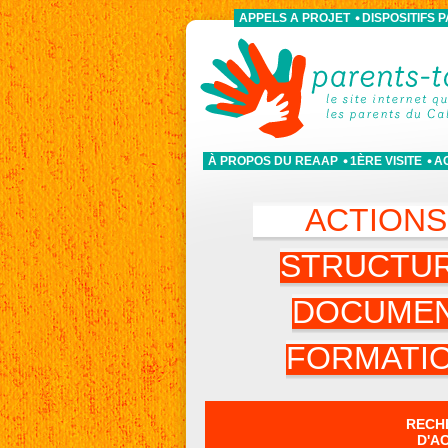
APPELS A PROJET
DISPOSITIFS 
À PROPOS DU REAAP
1ÈRE VISITE
A
ACTION
STRUCTU
DOCUME
FORMATI
RECH
D'A