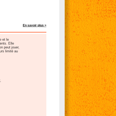
En savoir plus >
e et le
ents. Elle
n peut jouer,
rs limité au
,