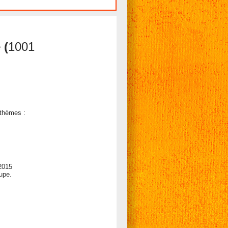
e
(
1001
 thèmes :
 2015
upe.