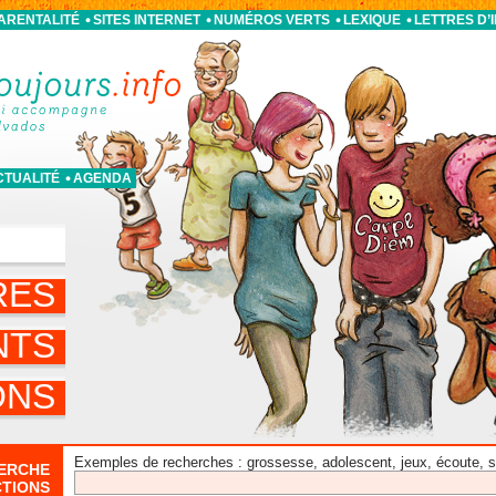
PARENTALITÉ
SITES INTERNET
NUMÉROS VERTS
LEXIQUE
LETTRES D’
CTUALITÉ
AGENDA
S
RES
NTS
ONS
Exemples de recherches : grossesse, adolescent, jeux, écoute, sor
ERCHE
CTIONS