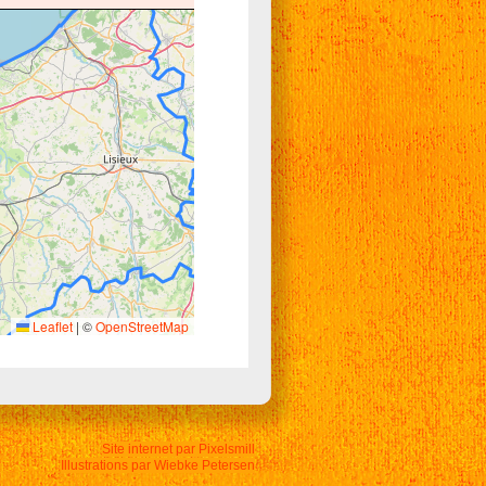
Leaflet
|
©
OpenStreetMap
Site internet par Pixelsmill
Illustrations par Wiebke Petersen