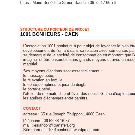
Infos : Marie-Bénédicte Simon-Bauduin 06 78 17 66 76
STRUCTURE OU PORTEUR DE PROJET
1001 BONHEURS - CAEN
L’association 1001 bonheurs a pour objet de favoriser le bien-êtr
développement de l’enfant dans sa relation avec son ou ses par
se démarque de la société de consommation en montrant que l’o
imaginer et être ensemble sans grands moyens et avec un recou
matériel.
Ses moyens d’actions sont essentiellement :
le massage bébé,
la relaxation en famille,
le conte,comptines et jeux de doigts
le portage bébé,
l’atelier de motricité libre et éveil des sens : Graine d’explorateur
les ateliers d’échanges entre parents.
CONTACT
adresse : 65 rue Joseph Philippon 14000 Caen
téléphone : 06 52 38 16 37
mail : eslandon@transfert.org
Site Internet : 1001bonheurs.wordpress.com