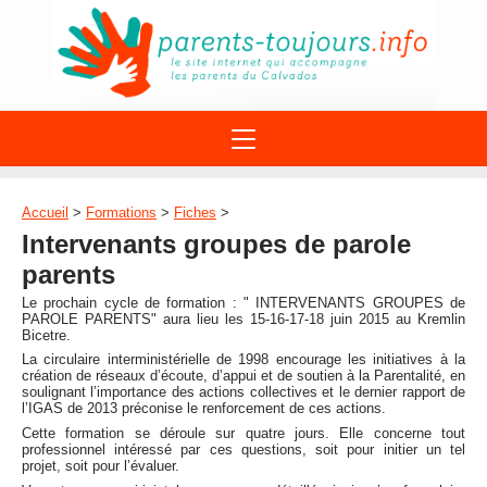
ACTIONS
APPELS A PROJET
Accueil
>
Formations
>
Fiches
>
STRUCTURES
DISPOSITIFS PARENTALITÉ
Intervenants groupes de parole
À PROPOS DU REAAP
SITES INTERNET
parents
DOCUMENTS
1ÈRE VISITE
NUMÉROS VERTS
Le prochain cycle de formation : " INTERVENANTS GROUPES de
FORMATIONS
PAROLE PARENTS" aura lieu les 15-16-17-18 juin 2015 au Kremlin
ACTUALITÉ
LEXIQUE
Bicetre.
AGENDA
La circulaire interministérielle de 1998 encourage les initiatives à la
LETTRES D’INFO
création de réseaux d’écoute, d’appui et de soutien à la Parentalité, en
soulignant l’importance des actions collectives et le dernier rapport de
MENTIONS LÉGALES
l’IGAS de 2013 préconise le renforcement de ces actions.
Cette formation se déroule sur quatre jours. Elle concerne tout
CONTACT
professionnel intéressé par ces questions, soit pour initier un tel
projet, soit pour l’évaluer.