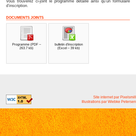
Vous trouverez ci-joint le programme détaillé ainsi qu’un formulaire
d’inscription.
DOCUMENTS JOINTS
Programme
(
PDF –
bulletin d’inscription
263.7 kb
)
(
Excel – 39 kb
)
Site internet par Pixelsmill
Illustrations par Wiebke Petersen