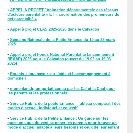
•
APPEL A PROJET "Animation départementale des réseaux
d’acteurs parentalité » ET « coordination des promeneurs du
net parentalité »
•
Appel à projet CLAS 2025-2026 dans le Calvados
•
Semaine Nationale de la Petite Enfance du 15 au 22 mars
2025
•
Appel à projet Fonds National Parentalité (anciennement
REAAP) 2025 pour le Calvados (ouvert du 19 02 au 19 03
2025)
•
Parents : tout savoir sur l’aide et l’accompagnement à
domicile !
•
monenfant.fr, un portail conçu par les Caf et la Cnaf pour
les parents et les professionnels
•
Service Public de la petite Enfance : Tableau comparatif des
modes d’accueil individuel et collectif
•
Service Public de la Petite Enfance : Un guide sur les
questions que doivent se poser les parents pour trouver un
mode d’accueil adapté à leurs besoins et ceux de leur enfant