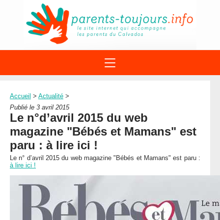
ACTIONS
APPELS A PROJET
Accueil
>
Actualité
>
STRUCTURES
DISPOSITIFS PARENTALITÉ
Publié le 3 avril 2015
À PROPOS DU REAAP
Le n°d’avril 2015 du web
SITES INTERNET
DOCUMENTS
magazine "Bébés et Mamans" est
1ÈRE VISITE
NUMÉROS VERTS
FORMATIONS
paru : à lire ici !
ACTUALITÉ
LEXIQUE
Le n° d’avril 2015 du web magazine "Bébés et Mamans" est paru :
AGENDA
à lire ici !
LETTRES D’INFO
MENTIONS LÉGALES
CONTACT