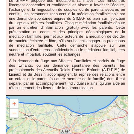
Le SIMAP propose des médiations familiales. Ces rencontres
librement consenties et confidentielles visent à favoriser l’écoute,
l’échange et la négociation de couples ou de parents séparés en
conflit. Les personnes recourent à la médiation familiale soit par
une demande spontanée auprès du SIMAP ou bien sur injonction
du juge aux affaires familiales. Chaque médiation familiale débute
par un entretien d’information (gratuit) avec les parents. Cette
présentation du cadre et des principes déontologiques de la
médiation familiale, permet aux acteurs de la médiation de décider
de manière éclairée et libre, s’ils souhaitent engager un processus
de médiation familiale. Cette démarche s’appuie sur une
succession d’entretiens confidentiels ou le médiateur familial, tiers
neutre et impartial, soutient les échanges.
A la demande du Juge aux Affaires Familiales et parfois du Juge
des Enfants, ou sur demande spontanée des parents, les
professionnels des Accueils Relais Parents Enfants (A.R.P.E.) de
Lisieux et du Bessin accompagnent la reprise des relations entre
un enfant et le parent (ou autre membre de la famille) dont il est
séparé, par un accompagnement individualisé ainsi qu’une aide au
rétablissement des liens et de la communication.
+
38 rue Basse 14 000 Caen
−