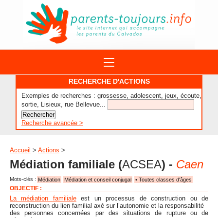
ACTIONS
RECHERCHE D'ACTIONS
APPELS A PROJET
Exemples de recherches : grossesse, adolescent, jeux, écoute,
STRUCTURES
DISPOSITIFS PARENTALITÉ
sortie, Lisieux, rue Bellevue...
À PROPOS DU REAAP
SITES INTERNET
DOCUMENTS
Recherche avancée >
1ÈRE VISITE
NUMÉROS VERTS
FORMATIONS
ACTUALITÉ
LEXIQUE
Accueil
>
Actions
>
AGENDA
Médiation familiale
(
ACSEA
) -
Caen
LETTRES D’INFO
Mots-clés :
MENTIONS LÉGALES
Médiation
Médiation et conseil conjugal
• Toutes classes d'âges
OBJECTIF :
CONTACT
La médiation familiale
est un processus de construction ou de
reconstruction du lien familial axé sur l’autonomie et la responsabilité
des personnes concernées par des situations de rupture ou de