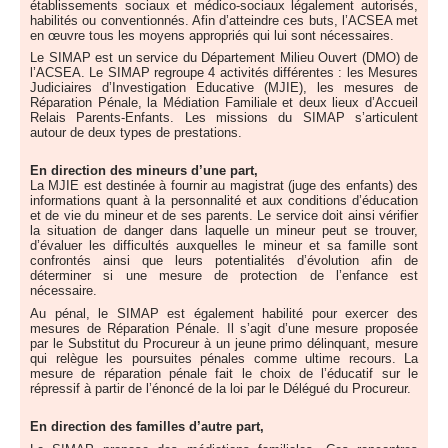
établissements sociaux et médico-sociaux légalement autorisés,
habilités ou conventionnés. Afin d’atteindre ces buts, l’ACSEA met
en œuvre tous les moyens appropriés qui lui sont nécessaires.
Le SIMAP est un service du Département Milieu Ouvert (DMO) de
l’ACSEA. Le SIMAP regroupe 4 activités différentes : les Mesures
Judiciaires d’Investigation Educative (MJIE), les mesures de
Réparation Pénale, la Médiation Familiale et deux lieux d’Accueil
Relais Parents-Enfants. Les missions du SIMAP s’articulent
autour de deux types de prestations.
En direction des mineurs d’une part,
La MJIE est destinée à fournir au magistrat (juge des enfants) des
informations quant à la personnalité et aux conditions d’éducation
et de vie du mineur et de ses parents. Le service doit ainsi vérifier
la situation de danger dans laquelle un mineur peut se trouver,
d’évaluer les difficultés auxquelles le mineur et sa famille sont
confrontés ainsi que leurs potentialités d’évolution afin de
déterminer si une mesure de protection de l’enfance est
nécessaire.
Au pénal, le SIMAP est également habilité pour exercer des
mesures de Réparation Pénale. Il s’agit d’une mesure proposée
par le Substitut du Procureur à un jeune primo délinquant, mesure
qui relègue les poursuites pénales comme ultime recours. La
mesure de réparation pénale fait le choix de l’éducatif sur le
répressif à partir de l’énoncé de la loi par le Délégué du Procureur.
En direction des familles d’autre part,