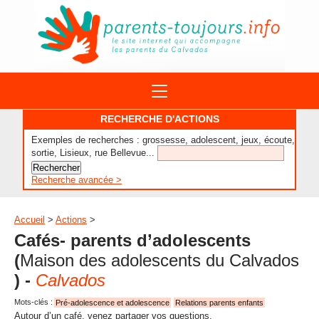
ACTIONS
RECHERCHE D'ACTIONS
APPELS A PROJET
Exemples de recherches : grossesse, adolescent, jeux, écoute,
STRUCTURES
DISPOSITIFS PARENTALITÉ
sortie, Lisieux, rue Bellevue...
À PROPOS DU REAAP
SITES INTERNET
DOCUMENTS
Recherche avancée >
1ÈRE VISITE
NUMÉROS VERTS
FORMATIONS
ACTUALITÉ
LEXIQUE
Accueil
>
Actions
>
AGENDA
Cafés- parents d’adolescents
LETTRES D’INFO
(
Maison des adolescents du Calvados
MENTIONS LÉGALES
) -
Calvados
CONTACT
Mots-clés :
Pré-adolescence et adolescence
Relations parents enfants
Autour d’un café, venez partager vos questions,