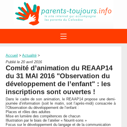
ACTIONS
APPELS A PROJET
Accueil
>
Actualité
>
STRUCTURES
DISPOSITIFS PARENTALITÉ
Publié le 20 avril 2016
À PROPOS DU REAAP
Comité d’animation du REAAP14
SITES INTERNET
DOCUMENTS
du 31 MAI 2016 "Observation du
1ÈRE VISITE
NUMÉROS VERTS
FORMATIONS
développement de l’enfant" : les
ACTUALITÉ
LEXIQUE
inscriptions sont ouvertes !
AGENDA
LETTRES D’INFO
Dans le cadre de son animation, le REAAP14 propose une demi-
journée d’information (soit le matin, soit l’après-midi) consacrée à
MENTIONS LÉGALES
l’Observation du développement de l’enfant :
Places et rôles des adultes
CONTACT
Mise en lumière des compétences de chacun
Illustration par le biais de l’atelier « Nourrit-sons »
Focus sur le développement du langage et de la communication