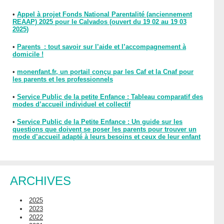
•
Appel à projet Fonds National Parentalité (anciennement
REAAP) 2025 pour le Calvados (ouvert du 19 02 au 19 03
2025)
•
Parents : tout savoir sur l’aide et l’accompagnement à
domicile !
•
monenfant.fr, un portail conçu par les Caf et la Cnaf pour
les parents et les professionnels
•
Service Public de la petite Enfance : Tableau comparatif des
modes d’accueil individuel et collectif
•
Service Public de la Petite Enfance : Un guide sur les
questions que doivent se poser les parents pour trouver un
mode d’accueil adapté à leurs besoins et ceux de leur enfant
ARCHIVES
2025
2023
2022