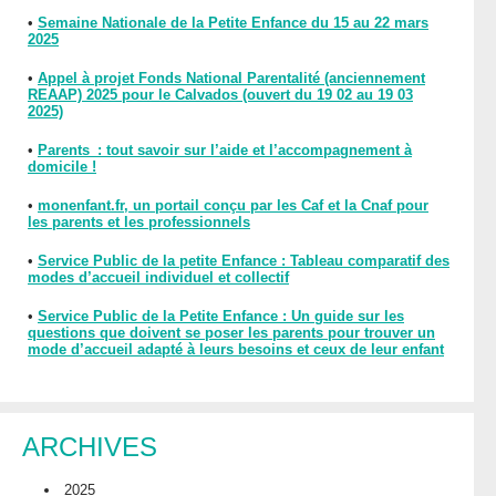
•
Semaine Nationale de la Petite Enfance du 15 au 22 mars
2025
•
Appel à projet Fonds National Parentalité (anciennement
REAAP) 2025 pour le Calvados (ouvert du 19 02 au 19 03
2025)
•
Parents : tout savoir sur l’aide et l’accompagnement à
domicile !
•
monenfant.fr, un portail conçu par les Caf et la Cnaf pour
les parents et les professionnels
•
Service Public de la petite Enfance : Tableau comparatif des
modes d’accueil individuel et collectif
•
Service Public de la Petite Enfance : Un guide sur les
questions que doivent se poser les parents pour trouver un
mode d’accueil adapté à leurs besoins et ceux de leur enfant
ARCHIVES
2025