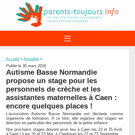
ACTIONS
APPELS A PROJET
Accueil
>
Actualité
>
STRUCTURES
DISPOSITIFS PARENTALITÉ
Publié le 30 mars 2016
À PROPOS DU REAAP
Autisme Basse Normandie
SITES INTERNET
DOCUMENTS
propose un stage pour les
1ÈRE VISITE
NUMÉROS VERTS
FORMATIONS
personnels de crèche et les
ACTUALITÉ
LEXIQUE
assistantes maternelles à Caen :
AGENDA
LETTRES D’INFO
encore quelques places !
MENTIONS LÉGALES
L’association Autisme Basse Normandie est déclarée comme
organisme de formation. A ce titre, elle organise des stages en
CONTACT
direction en particulier des personnels de la petite enfance.
Nos prochains stages doivent avoir lieu à Caen les 22 et 25 Avril,
à Saint Lô les 20 et 23 Mai, à Cherbourg les 22 et 23 Septembre.