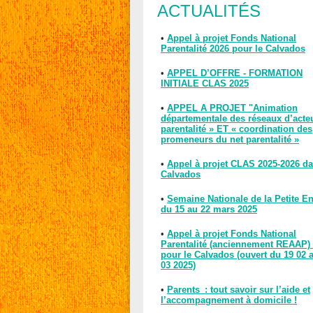
ACTUALITÉS
•
Appel à projet Fonds National
Parentalité 2026 pour le Calvados
•
APPEL D’OFFRE - FORMATION
INITIALE CLAS 2025
•
APPEL A PROJET "Animation
départementale des réseaux d’acte
parentalité » ET « coordination des
promeneurs du net parentalité »
•
Appel à projet CLAS 2025-2026 da
Calvados
•
Semaine Nationale de la Petite E
du 15 au 22 mars 2025
•
Appel à projet Fonds National
Parentalité (anciennement REAAP)
pour le Calvados (ouvert du 19 02 
03 2025)
•
Parents : tout savoir sur l’aide et
l’accompagnement à domicile !