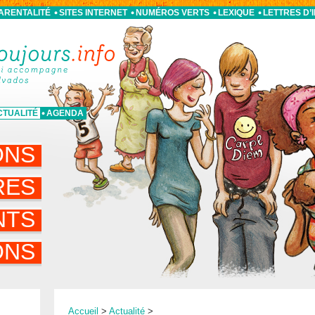
PARENTALITÉ
SITES INTERNET
NUMÉROS VERTS
LEXIQUE
LETTRES D’
CTUALITÉ
AGENDA
ONS
RES
NTS
ONS
Accueil
>
Actualité
>