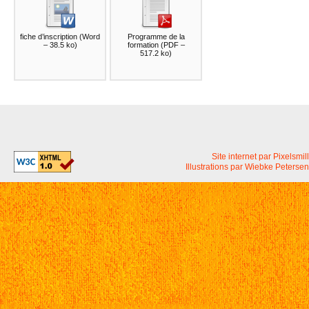
fiche d’inscription
(
Word
Programme de la
– 38.5 ko
)
formation
(
PDF –
517.2 ko
)
Site internet par Pixelsmill
Illustrations par Wiebke Petersen