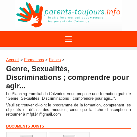
ACTIONS
APPELS A PROJET
Accueil
>
Formations
>
Fiches
>
STRUCTURES
DISPOSITIFS PARENTALITÉ
Genre, Sexualités,
À PROPOS DU REAAP
SITES INTERNET
Discriminations ; comprendre pour
DOCUMENTS
1ÈRE VISITE
NUMÉROS VERTS
agir...
FORMATIONS
ACTUALITÉ
LEXIQUE
Le Planning Familial du Calvados vous propose une formation gratuite
"Genre, Sexualités, Discriminations ; comprendre pour agir...".
AGENDA
LETTRES D’INFO
Veuillez trouver ci-joint le programme de la formation, comprenant les
objectifs et détails des modules, ainsi que la fiche d’inscription à
MENTIONS LÉGALES
retourner à mfpf14@gmail.com
CONTACT
DOCUMENTS JOINTS