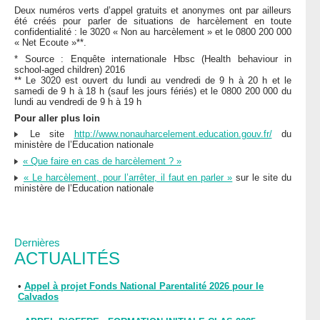
Deux numéros verts d’appel gratuits et anonymes ont par ailleurs
été créés pour parler de situations de harcèlement en toute
confidentialité : le 3020 « Non au harcèlement » et le 0800 200 000
« Net Ecoute »**.
* Source : Enquête internationale Hbsc (Health behaviour in
school-aged children) 2016
** Le 3020 est ouvert du lundi au vendredi de 9 h à 20 h et le
samedi de 9 h à 18 h (sauf les jours fériés) et le 0800 200 000 du
lundi au vendredi de 9 h à 19 h
Pour aller plus loin
Le site
http://www.nonauharcelement.education.gouv.fr/
du
ministère de l’Education nationale
« Que faire en cas de harcèlement ? »
« Le harcèlement, pour l’arrêter, il faut en parler »
sur le site du
ministère de l’Education nationale
Dernières
ACTUALITÉS
•
Appel à projet Fonds National Parentalité 2026 pour le
Calvados