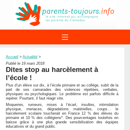
ACTIONS
APPELS A PROJET
Accueil
>
Actualité
>
STRUCTURES
DISPOSITIFS PARENTALITÉ
Publié le 19 mars 2018
À PROPOS DU REAAP
Dites stop au harcèlement à
SITES INTERNET
DOCUMENTS
l’école !
1ÈRE VISITE
NUMÉROS VERTS
FORMATIONS
Plus d’un élève sur dix, à l’école primaire et au collège, subit de la
ACTUALITÉ
LEXIQUE
part de ses camarades des violences répétées, verbales,
physiques ou psychologiques. Le problème est parfois difficile à
AGENDA
LETTRES D’INFO
repérer. Pourtant, il faut réagir vite.
Moqueries, rumeurs, mises à l’écart, insultes, intimidation
MENTIONS LÉGALES
physique, menaces, dégradations matérielles, coups… le
harcèlement scolaire toucherait en France 12 % des élèves du
CONTACT
primaire et 10 % des collégiens*. Des pourcentages toutefois en
baisse grâce à une plus grande sensibilisation des équipes
éducatives et du grand public.