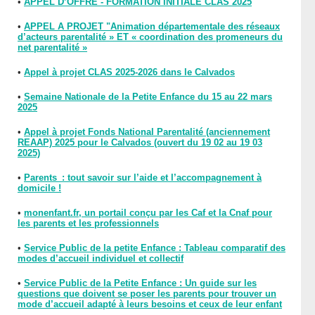
•
APPEL D’OFFRE - FORMATION INITIALE CLAS 2025
•
APPEL A PROJET "Animation départementale des réseaux
d’acteurs parentalité » ET « coordination des promeneurs du
net parentalité »
•
Appel à projet CLAS 2025-2026 dans le Calvados
•
Semaine Nationale de la Petite Enfance du 15 au 22 mars
2025
•
Appel à projet Fonds National Parentalité (anciennement
REAAP) 2025 pour le Calvados (ouvert du 19 02 au 19 03
2025)
•
Parents : tout savoir sur l’aide et l’accompagnement à
domicile !
•
monenfant.fr, un portail conçu par les Caf et la Cnaf pour
les parents et les professionnels
•
Service Public de la petite Enfance : Tableau comparatif des
modes d’accueil individuel et collectif
•
Service Public de la Petite Enfance : Un guide sur les
questions que doivent se poser les parents pour trouver un
mode d’accueil adapté à leurs besoins et ceux de leur enfant