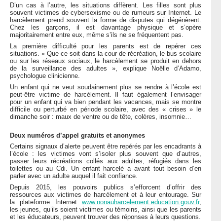
D’un cas à l’autre, les situations diffèrent. Les filles sont plus
souvent victimes de cybersexisme ou de rumeurs sur Internet. Le
harcèlement prend souvent la forme de disputes qui dégénèrent.
Chez les garçons, il est davantage physique et s’opère
majoritairement entre eux, même s’ils ne se fréquentent pas.
La première difficulté pour les parents est de repérer ces
situations. « Que ce soit dans la cour de récréation, le bus scolaire
ou sur les réseaux sociaux, le harcèlement se produit en dehors
de la surveillance des adultes », explique Noëlle d’Adamo,
psychologue clinicienne.
Un enfant qui ne veut soudainement plus se rendre à l’école est
peut-être victime de harcèlement. Il faut également l’envisager
pour un enfant qui va bien pendant les vacances, mais se montre
difficile ou perturbé en période scolaire, avec des « crises » le
dimanche soir : maux de ventre ou de tête, colères, insomnie…
Deux numéros d’appel gratuits et anonymes
Certains signaux d’alerte peuvent être repérés par les encadrants à
l’école : les victimes vont s’isoler plus souvent que d’autres,
passer leurs récréations collés aux adultes, réfugiés dans les
toilettes ou au Cdi. Un enfant harcelé a avant tout besoin d’en
parler avec un adulte auquel il fait confiance.
Depuis 2015, les pouvoirs publics s’efforcent d’offrir des
ressources aux victimes de harcèlement et à leur entourage. Sur
la plateforme Internet
www.nonauharcelement.education.gouv.fr
,
les jeunes, qu’ils soient victimes ou témoins, ainsi que les parents
et les éducateurs, peuvent trouver des réponses à leurs questions.