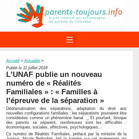
ACTIONS
APPELS A PROJET
Accueil
>
Actualité
>
STRUCTURES
DISPOSITIFS PARENTALITÉ
Publié le 11 juillet 2018
À PROPOS DU REAAP
L’UNAF publie un nouveau
SITES INTERNET
DOCUMENTS
numéro de « Réalités
1ÈRE VISITE
NUMÉROS VERTS
FORMATIONS
Familiales » : « Familles à
ACTUALITÉ
LEXIQUE
l’épreuve de la séparation »
AGENDA
LETTRES D’INFO
Dédramatisation des séparations, adaptation du droit aux
nouvelles configurations familiales : les séparations pourraient être
MENTIONS LÉGALES
considérées comme un phénomène banal. _ Et pourtant, lorsque
des parents se séparent, nombreuses sont les difficultés :
CONTACT
économiques, sociales, affectives, psychologiques...
Ce numéro de Réalités Familiales, préfacé par la ministre de la
Justice, Nicole Belloubet, fait la lumière sur cet événement qui