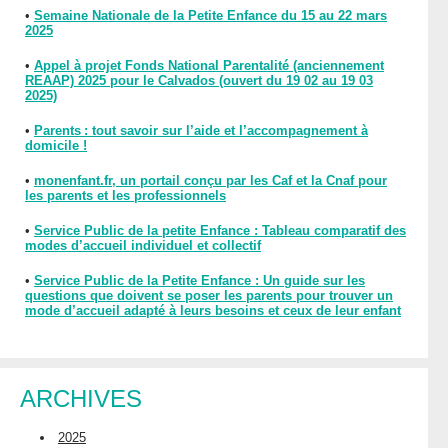
•
Semaine Nationale de la Petite Enfance du 15 au 22 mars
2025
•
Appel à projet Fonds National Parentalité (anciennement
REAAP) 2025 pour le Calvados (ouvert du 19 02 au 19 03
2025)
•
Parents : tout savoir sur l’aide et l’accompagnement à
domicile !
•
monenfant.fr, un portail conçu par les Caf et la Cnaf pour
les parents et les professionnels
•
Service Public de la petite Enfance : Tableau comparatif des
modes d’accueil individuel et collectif
•
Service Public de la Petite Enfance : Un guide sur les
questions que doivent se poser les parents pour trouver un
mode d’accueil adapté à leurs besoins et ceux de leur enfant
ARCHIVES
2025