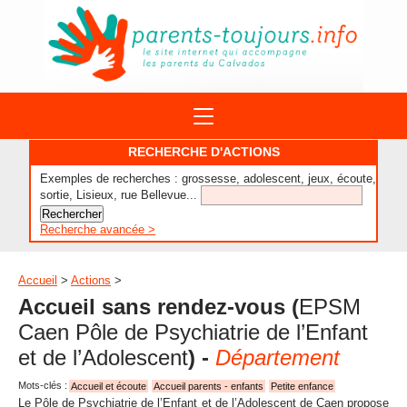
ACTIONS
RECHERCHE D'ACTIONS
APPELS A PROJET
Exemples de recherches : grossesse, adolescent, jeux, écoute,
STRUCTURES
DISPOSITIFS PARENTALITÉ
sortie, Lisieux, rue Bellevue...
À PROPOS DU REAAP
SITES INTERNET
DOCUMENTS
Recherche avancée >
1ÈRE VISITE
NUMÉROS VERTS
FORMATIONS
ACTUALITÉ
LEXIQUE
Accueil
>
Actions
>
AGENDA
Accueil sans rendez-vous
(
EPSM
LETTRES D’INFO
Caen Pôle de Psychiatrie de l’Enfant
MENTIONS LÉGALES
et de l’Adolescent
) -
Département
CONTACT
Mots-clés :
Accueil et écoute
Accueil parents - enfants
Petite enfance
Le Pôle de Psychiatrie de l’Enfant et de l’Adolescent de Caen propose