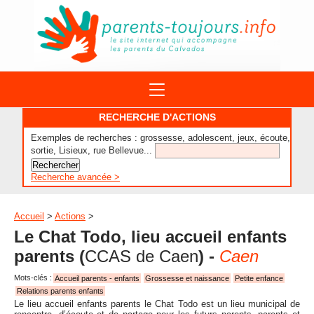
ACTIONS
RECHERCHE D'ACTIONS
APPELS A PROJET
Exemples de recherches : grossesse, adolescent, jeux, écoute,
STRUCTURES
DISPOSITIFS PARENTALITÉ
sortie, Lisieux, rue Bellevue...
À PROPOS DU REAAP
SITES INTERNET
DOCUMENTS
Recherche avancée >
1ÈRE VISITE
NUMÉROS VERTS
FORMATIONS
ACTUALITÉ
LEXIQUE
Accueil
>
Actions
>
AGENDA
Le Chat Todo, lieu accueil enfants
LETTRES D’INFO
parents
(
CCAS de Caen
) -
Caen
MENTIONS LÉGALES
Mots-clés :
Accueil parents - enfants
Grossesse et naissance
Petite enfance
CONTACT
Relations parents enfants
Le lieu accueil enfants parents le Chat Todo est un lieu municipal de