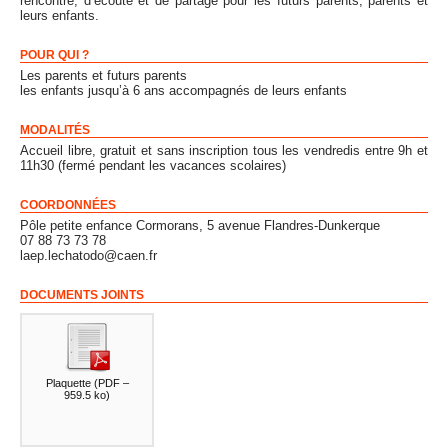
rencontre, d’écoute et de partage pour les futurs parents, parents et
leurs enfants.
POUR QUI ?
Les parents et futurs parents
les enfants jusqu’à 6 ans accompagnés de leurs enfants
MODALITÉS
Accueil libre, gratuit et sans inscription tous les vendredis entre 9h et
11h30 (fermé pendant les vacances scolaires)
COORDONNÉES
Pôle petite enfance Cormorans, 5 avenue Flandres-Dunkerque
07 88 73 73 78
laep.lechatodo@caen.fr
DOCUMENTS JOINTS
Plaquette
(
PDF –
959.5 ko
)