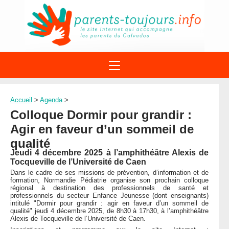
ACTIONS
APPELS A PROJET
Accueil
>
Agenda
>
STRUCTURES
DISPOSITIFS PARENTALITÉ
Colloque Dormir pour grandir :
À PROPOS DU REAAP
SITES INTERNET
Agir en faveur d’un sommeil de
DOCUMENTS
1ÈRE VISITE
NUMÉROS VERTS
qualité
FORMATIONS
ACTUALITÉ
Jeudi 4 décembre 2025 à l’amphithéâtre Alexis de
LEXIQUE
Tocqueville de l’Université de Caen
AGENDA
Dans le cadre de ses missions de prévention, d’information et de
LETTRES D’INFO
formation, Normandie Pédiatrie organise son prochain colloque
régional à destination des professionnels de santé et
MENTIONS LÉGALES
professionnels du secteur Enfance Jeunesse (dont enseignants)
intitulé "Dormir pour grandir : agir en faveur d’un sommeil de
CONTACT
qualité" jeudi 4 décembre 2025, de 8h30 à 17h30, à l’amphithéâtre
Alexis de Tocqueville de l’Université de Caen.