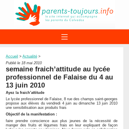
ACTIONS
APPELS A PROJET
Accueil
>
Actualité
>
STRUCTURES
DISPOSITIFS PARENTALITÉ
Publié le 18 mai 2010
À PROPOS DU REAAP
semaine fraich’attitude au lycée
SITES INTERNET
DOCUMENTS
professionnel de Falaise du 4 au
1ÈRE VISITE
NUMÉROS VERTS
FORMATIONS
13 juin 2010
ACTUALITÉ
LEXIQUE
Ayez la fraich’attitude
AGENDA
LETTRES D’INFO
Le lycée professionnel de Falaise, 8 rue des champs saint-georges
propose aux élèves du vendredi 4 juin au dimanche 13 juin 2010
MENTIONS LÉGALES
une sensibilisation aux produits frais
Objectif de la manifestation :
CONTACT
faire prendre conscience aux plus jeunes de la nécessité de
manger des fruits et légumes frais en leur expliquant de façon