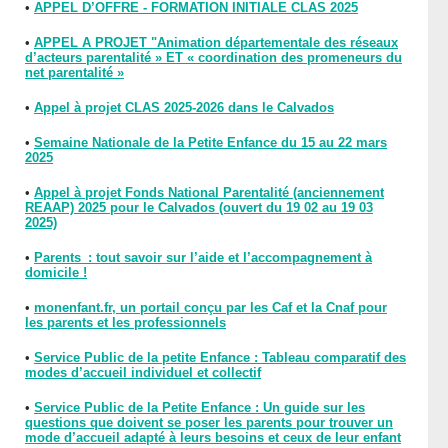
•
APPEL D’OFFRE - FORMATION INITIALE CLAS 2025
•
APPEL A PROJET "Animation départementale des réseaux
d’acteurs parentalité » ET « coordination des promeneurs du
net parentalité »
•
Appel à projet CLAS 2025-2026 dans le Calvados
•
Semaine Nationale de la Petite Enfance du 15 au 22 mars
2025
•
Appel à projet Fonds National Parentalité (anciennement
REAAP) 2025 pour le Calvados (ouvert du 19 02 au 19 03
2025)
•
Parents : tout savoir sur l’aide et l’accompagnement à
domicile !
•
monenfant.fr, un portail conçu par les Caf et la Cnaf pour
les parents et les professionnels
•
Service Public de la petite Enfance : Tableau comparatif des
modes d’accueil individuel et collectif
•
Service Public de la Petite Enfance : Un guide sur les
questions que doivent se poser les parents pour trouver un
mode d’accueil adapté à leurs besoins et ceux de leur enfant