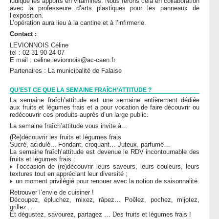
ludique les apports en vitamines. Nous ferons cela en collaboration
avec la professeure d’arts plastiques pour les panneaux de
l’exposition.
L’opération aura lieu à la cantine et à l’infirmerie.
Contact :
LEVIONNOIS Céline
tel : 02 31 90 24 07
E mail : celine.levionnois@ac-caen.fr
Partenaires : La municipalité de Falaise
QU’EST CE QUE LA SEMAINE FRAÎCH’ATTITUDE ?
La semaine fraîch’attitude est une semaine entièrement dédiée
aux fruits et légumes frais et a pour vocation de faire découvrir ou
redécouvrir ces produits auprès d’un large public.
La semaine fraîch’attitude vous invite à...
(Re)découvrir les fruits et légumes frais
Sucré, acidulé... Fondant, croquant… Juteux, parfumé…
La semaine fraîch’attitude est devenue le RDV incontournable des
fruits et légumes frais :
l’occasion de (re)découvrir leurs saveurs, leurs couleurs, leurs
textures tout en appréciant leur diversité ;
un moment privilégié pour renouer avec la notion de saisonnalité.
Retrouver l’envie de cuisiner !
Découpez, épluchez, mixez, râpez… Poêlez, pochez, mijotez,
grillez…
Et dégustez, savourez, partagez … Des fruits et légumes frais !