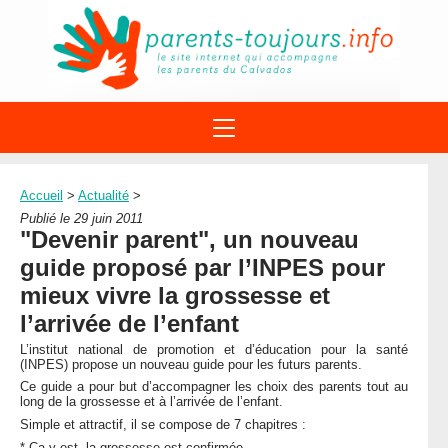
ACTIONS
APPELS A PROJET
Accueil
>
Actualité
>
STRUCTURES
DISPOSITIFS PARENTALITÉ
Publié le 29 juin 2011
À PROPOS DU REAAP
"Devenir parent", un nouveau
SITES INTERNET
DOCUMENTS
guide proposé par l’INPES pour
1ÈRE VISITE
NUMÉROS VERTS
FORMATIONS
mieux vivre la grossesse et
ACTUALITÉ
LEXIQUE
l’arrivée de l’enfant
AGENDA
LETTRES D’INFO
L’institut national de promotion et d’éducation pour la santé
(INPES) propose un nouveau guide pour les futurs parents.
MENTIONS LÉGALES
Ce guide a pour but d’accompagner les choix des parents tout au
CONTACT
long de la grossesse et à l’arrivée de l’enfant.
Simple et attractif, il se compose de 7 chapitres :
* Ça y est, la grossesse est confirmée.