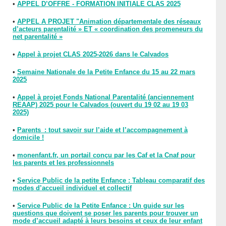
•
APPEL D’OFFRE - FORMATION INITIALE CLAS 2025
•
APPEL A PROJET "Animation départementale des réseaux
d’acteurs parentalité » ET « coordination des promeneurs du
net parentalité »
•
Appel à projet CLAS 2025-2026 dans le Calvados
•
Semaine Nationale de la Petite Enfance du 15 au 22 mars
2025
•
Appel à projet Fonds National Parentalité (anciennement
REAAP) 2025 pour le Calvados (ouvert du 19 02 au 19 03
2025)
•
Parents : tout savoir sur l’aide et l’accompagnement à
domicile !
•
monenfant.fr, un portail conçu par les Caf et la Cnaf pour
les parents et les professionnels
•
Service Public de la petite Enfance : Tableau comparatif des
modes d’accueil individuel et collectif
•
Service Public de la Petite Enfance : Un guide sur les
questions que doivent se poser les parents pour trouver un
mode d’accueil adapté à leurs besoins et ceux de leur enfant