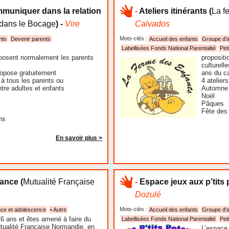
mmuniquer dans la relation
-
Ateliers itinérants
(
La f
 dans le Bocage
) -
Vire
Calvados
Mots-clés :
nts
Devenir parents
Accueil des enfants
Groupe d'a
Labellisées Fonds National Parentalité
Pet
posent normalement les parents
propositi
culturell
ropose gratuitement
ans du 
 à tous les parents ou
4 atelier
tre adultes et enfants
Automne
Noël
Pâques
Fête des
ns
En savoir plus >
iance
(
Mutualité Française
-
Espace jeux aux p’tits
Dozulé
Mots-clés :
ce et adolescence
• Autre
Accueil des enfants
Groupe d'a
6 ans et êtes amené à faire du
Labellisées Fonds National Parentalité
Pet
utualité Française Normandie, en
L’espace 