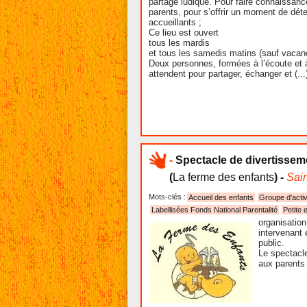
partage ludique. Pour faire connaissanc
parents, pour s’offrir un moment de déte
accueillants ;
Ce lieu est ouvert
tous les mardis
et tous les samedis matins (sauf vacan
Deux personnes, formées à l’écoute et
attendent pour partager, échanger et (...
-
Spectacle de divertissem
(
La ferme des enfants
) -
Sai
Mots-clés :
Accueil des enfants
Groupe d'activ
Labellisées Fonds National Parentalité
Petite 
organisatio
intervenant 
public.
Le spectacle
aux parents 