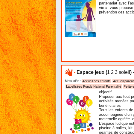
partenariat avec l’a
vie », vous propose 
prévention des accid
-
Espace jeux
(
1 2 3 soleil
) 
Mots-clés :
Accueil des enfants
Accueil parent
Labellisées Fonds National Parentalité
Petite 
objectif
Proposer aux tout p
activités menées pa
bénéficiaires
Tous les enfants de
accompagnés d’un p
maternelle agréée. d
L’espace ludique es
piscine à balles, ki
géantes de construc