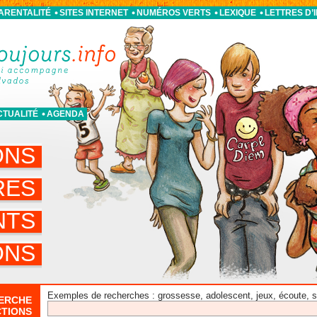
PARENTALITÉ
SITES INTERNET
NUMÉROS VERTS
LEXIQUE
LETTRES D’
CTUALITÉ
AGENDA
ONS
RES
NTS
ONS
Exemples de recherches : grossesse, adolescent, jeux, écoute, sor
ERCHE
CTIONS