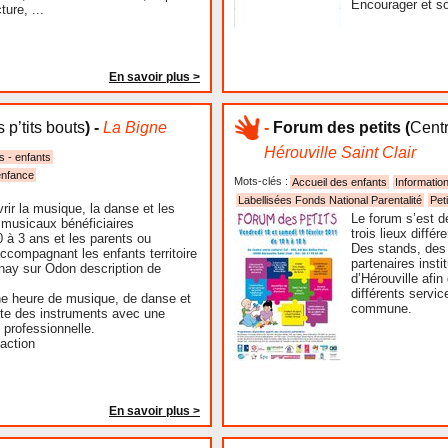
Encourager et sol
ture, ...
En savoir plus >
 p’tits bouts
) -
La Bigne
-
Forum des petits
(
Centr
Hérouville Saint Clair
s - enfants
enfance
Mots-clés :
Accueil des enfants
Informatio
Labellisées Fonds National Parentalité
Pet
rir la musique, la danse et les
Le forum s’est d
 musicaux bénéficiaires
trois lieux différ
 à 3 ans et les parents ou
Des stands, des 
ccompagnant les enfants territoire
partenaires instit
nay sur Odon description de
d’Hérouville afin
différents servic
e heure de musique, de danse et
commune.
te des instruments avec une
 professionnelle.
’action
En savoir plus >