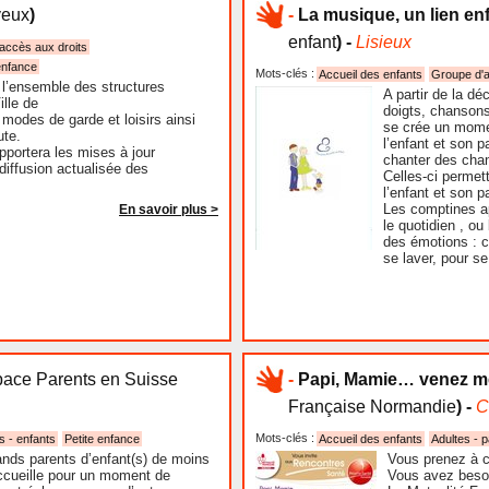
eux
)
-
La musique, un lien en
enfant
) -
Lisieux
 accès aux droits
enfance
Mots-clés :
Accueil des enfants
Groupe d'a
 l’ensemble des structures
A partir de la d
ille de
doigts, chansons
modes de garde et loisirs ainsi
se crée un mome
ute.
l’enfant et son 
pportera les mises à jour
chanter des cha
diffusion actualisée des
Celles-ci permet
l’enfant et son p
Les comptines a
En savoir plus >
le quotidien , o
des émotions : c
se laver, pour se
ace Parents en Suisse
-
Papi, Mamie… venez me
Française Normandie
) -
C
Mots-clés :
s - enfants
Petite enfance
Accueil des enfants
Adultes - 
ands parents d’enfant(s) de moins
Vous prenez à c
ccueille pour un moment de
Vous avez besoi