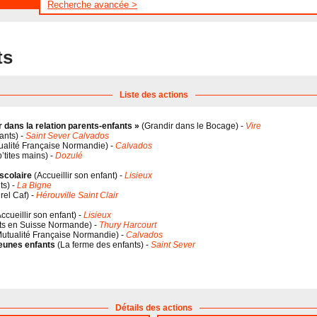
Recherche avancée >
ts
Liste des actions
dans la relation parents-enfants »
(
Grandir dans le Bocage
) -
Vire
ants
) -
Saint Sever Calvados
ualité Française Normandie
) -
Calvados
’tites mains
) -
Dozulé
scolaire
(
Accueillir son enfant
) -
Lisieux
ts
) -
La Bigne
rel Caf
) -
Hérouville Saint Clair
ccueillir son enfant
) -
Lisieux
ts en Suisse Normande
) -
Thury Harcourt
utualité Française Normandie
) -
Calvados
jeunes enfants
(
La ferme des enfants
) -
Saint Sever
Détails des actions