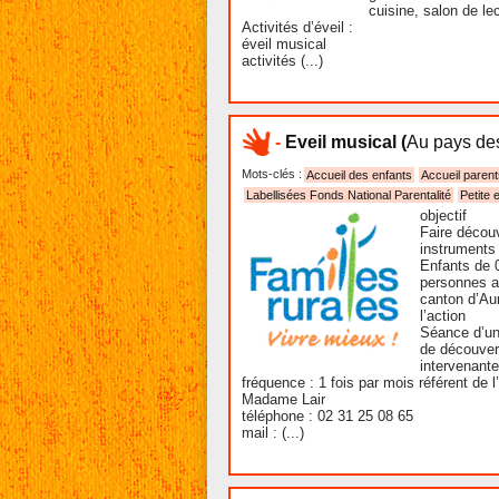
cuisine, salon de lec
Activités d’éveil :
éveil musical
activités (...)
-
Eveil musical
(
Au pays des
Mots-clés :
Accueil des enfants
Accueil parent
Labellisées Fonds National Parentalité
Petite 
objectif
Faire découv
instruments
Enfants de 0
personnes a
canton d’Au
l’action
Séance d’un
de découver
intervenante
fréquence : 1 fois par mois référent de l
Madame Lair
téléphone : 02 31 25 08 65
mail : (...)