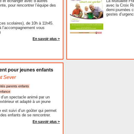
e et échanger avec d’autres
La Mutualité Fr
nte, pour rencontrer l’équipe des
avec la Croix R
demi-journées c
gestes d’urgenc
ces scolaires), de 10h à 11h45.
 à l’accompagnement vous
)
En savoir plus >
ent pour jeunes enfants
nt Sever
ités parents enfants
enfance
n d’un spectacle animé par un
extérieur et adapté à un jeune
 est suivi d’un goûter qui permet
des enfants de se rencontrer.
En savoir plus >