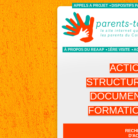
APPELS A PROJET
DISPOSITIFS 
À PROPOS DU REAAP
1ÈRE VISITE
A
ACTI
STRUCTU
DOCUME
FORMATI
RECH
D'A