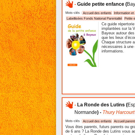
-
Guide petite enfance
(
Bay
Mots-clés :
Accueil des enfants
Information et
Labellisées Fonds National Parentalité
Petite 
Ce guide répertorie
implantées sur la V
Bayeux autour des 
que les lieux d’éco
Chaque structure a
nécessaires à une 
informations.
-
La Ronde des Lutins
(
Esp
Normande
) -
Thury Harcourt
Mots-clés :
Accueil des enfants
Accueil parent
Vous êtes parents, futurs parents ou gr
de 6 ans ? La Ronde des Lutins vous a