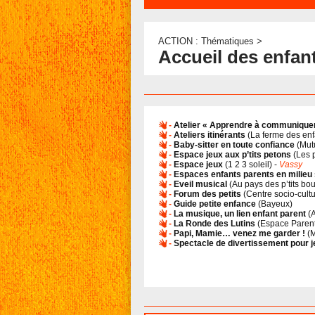
ACTION : Thématiques >
Accueil des enfan
-
Atelier « Apprendre à communiquer 
-
Ateliers itinérants
(
La ferme des enf
-
Baby-sitter en toute confiance
(
Mut
-
Espace jeux aux p’tits petons
(
Les p
-
Espace jeux
(
1 2 3 soleil
) -
Vassy
-
Espaces enfants parents en milieu 
-
Eveil musical
(
Au pays des p’tits bou
-
Forum des petits
(
Centre socio-cultu
-
Guide petite enfance
(
Bayeux
)
-
La musique, un lien enfant parent
(
A
-
La Ronde des Lutins
(
Espace Paren
-
Papi, Mamie… venez me garder !
(
M
-
Spectacle de divertissement pour 