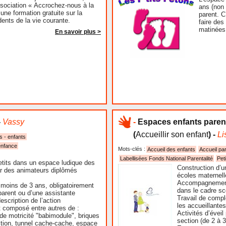
ssociation « Accrochez-nous à la
ans (non
une formation gratuite sur la
parent. C
ents de la vie courante.
faire des
matinées
En savoir plus >
-
Vassy
-
Espaces enfants parent
(
Accueillir son enfant
) -
Li
s - enfants
enfance
Mots-clés :
Accueil des enfants
Accueil pa
Labellisées Fonds National Parentalité
Pet
etits dans un espace ludique des
Construction d’un
r des animateurs diplômés
écoles maternel
Accompagnement 
 moins de 3 ans, obligatoirement
dans le cadre sco
arent ou d’une assistante
Travail de compl
escription de l’action
les accueillantes
t composé entre autres de :
Activités d’éveil
t de motricité "babimodule", briques
section (de 2 à 
tion, tunnel cache-cache, espace