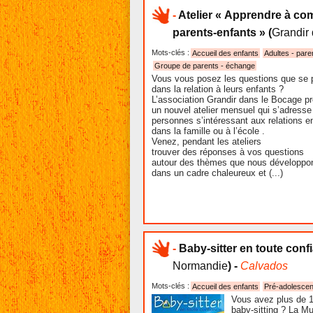
-
Atelier « Apprendre à co
parents-enfants »
(
Grandir
Mots-clés :
Accueil des enfants
Adultes - pare
Groupe de parents - échange
Vous vous posez les questions que se 
dans la relation à leurs enfants ?
L’association Grandir dans le Bocage p
un nouvel atelier mensuel qui s’adresse
personnes s’intéressant aux relations en
dans la famille ou à l’école .
Venez, pendant les ateliers
trouver des réponses à vos questions
autour des thèmes que nous développo
dans un cadre chaleureux et (...)
-
Baby-sitter en toute conf
Normandie
) -
Calvados
Mots-clés :
Accueil des enfants
Pré-adolescen
Vous avez plus de 1
baby-sitting ? La M