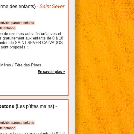
erme des enfants
) -
Saint Sever
ctivités parents enfants
ite enfance
on de diverses activités créatives et
es gratuitement aux enfants de 0 à 10
canton de SAINT-SEVER-CALVADOS.
s sont proposés :
 Mères / Fête des Pères
En savoir plus >
 petons
(
Les p’tites mains
) -
ctivités parents enfants
ite enfance
jeux est destiné aux enfants de 0 à 3