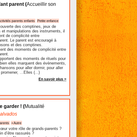
fant parent
(
Accueillir son
ctivités parents enfants
Petite enfance
écouverte des comptines, jeux de
 et manipulations des instruments, il
nt de complicité entre
parent. Le parent est encouragé à
nsons et des comptines.
tent des moments de complicité entre
arent.
pportent des moments de rituels pour
u bien elles marquent des évènements,
hansons pour aller dormir, pour aller
 promener, …Elles (...)
En savoir plus >
 garder !
(
Mutualité
alvados
parents
• Autre
œur votre rôle de grands-parents ?
n d’être rassurés ?