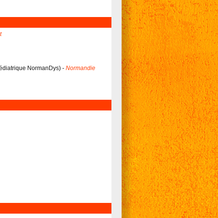
t
édiatrique NormanDys
) -
Normandie