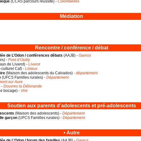
thèque
(
CCAS parcours réussite
) -
Colombelles
Médiation
Rencontre / conférence / débat
llée de L’Odon / conférences débats
(
AAJB
) -
Gavrus
irs
) -
Pont d’Ouilly
ays de Livarot
) -
Livarot
-culturel Caf
) -
Lisieux
ire
(
Maison des adolescents du Calvados
) -
département
e
(
UFCS Familles rurales
) -
Département
ont sur Aure
) -
Douvres la Délivrande
le bocage
) -
Vire
Soutien aux parents d’adolescents et pré-adolescents
lescents
(
Maison des adolescents
) -
Département
lle garçon
(
UFCS Familles rurales
) -
Département
• Autre
llée de L’Odon / forum des familles
(
AAJB
) -
Gavrus