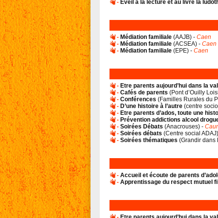
-
Eveil à la lecture et au livre la ludo
-
Médiation familiale
(
AAJB
) -
Caen
-
Médiation familiale
(
ACSEA
) -
Caen
-
Médiation familiale
(
EPE
) -
Caen
-
Etre parents aujourd’hui dans la va
-
Cafés de parents
(
Pont d’Ouilly Lois
-
Conférences
(
Familles Rurales du P
-
D’une histoire à l’autre
(
centre socio
-
Etre parents d’ados, toute une histo
-
Prévention addictions alcool drogu
-
Soirées Débats
(
Anacrouses
) -
Caum
-
Soirées débats
(
Centre social ADAJ
-
Soirées thématiques
(
Grandir dans 
-
Accueil et écoute de parents d’ado
-
Apprentissage du respect mutuel fi
-
Etre parents aujourd’hui dans la va