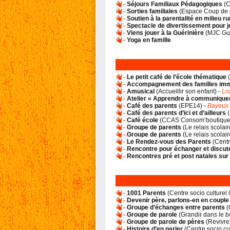
-
Séjours Familiaux Pédagogiques
(
C
-
Sorties familiales
(
Espace Coup de
-
Soutien à la parentalité en milieu ru
-
Spectacle de divertissement pour 
-
Viens jouer à la Guérinière
(
MJC Gué
-
Yoga en famille
-
Le petit café de l’école thématique
(
-
Accompagnement des familles im
-
Amusical
(
Accueillir son enfant
) -
Li
-
Atelier « Apprendre à communiquer 
-
Café des parents
(
EPE14
) -
Bayeux 
-
Café des parents d’ici et d’ailleurs
(
-
Café école
(
CCAS Consom’boutiqu
-
Groupe de parents
(
Le relais scolair
-
Groupe de parents
(
Le relais scolair
-
Le Rendez-vous des Parents
(
Centr
-
Rencontre pour échanger et discut
-
Rencontres pré et post natales sur 
-
1001 Parents
(
Centre socio culturel
-
Devenir père, parlons-en en couple
-
Groupe d’échanges entre parents
(
-
Groupe de parole
(
Grandir dans le 
-
Groupe de parole de pères
(
Revivre
-
Histoire d’en parler
(
Centre socio cu