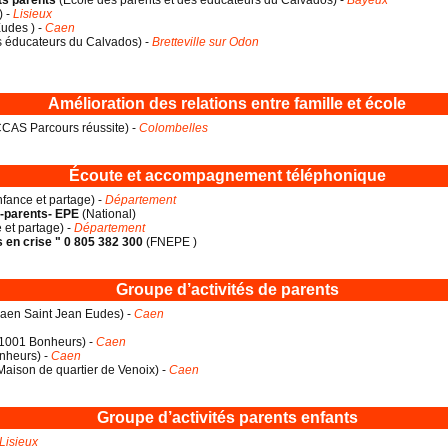
nts parents
(
Ecole des parents et des éducateurs du Calvados
) -
Bayeux
) -
Lisieux
Eudes
) -
Caen
es éducateurs du Calvados
) -
Bretteville sur Odon
Amélioration des relations entre famille et école
CAS Parcours réussite
) -
Colombelles
Écoute et accompagnement téléphonique
fance et partage
) -
Département
s-parents- EPE
(
National
)
 et partage
) -
Département
s en crise " 0 805 382 300
(
FNEPE
)
Groupe d’activités de parents
aen Saint Jean Eudes
) -
Caen
1001 Bonheurs
) -
Caen
nheurs
) -
Caen
Maison de quartier de Venoix
) -
Caen
Groupe d’activités parents enfants
Lisieux