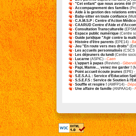
-
"Cet enfant" que nous avons été
(
P
-
Accompagnement des familles
(
Pr
-
Aide à la gestion des relations entr
-
Baby-sitter en toute confiance
(
Mut
-
C.A.M.S.P : Centre d’Action Médic
-
CAARUD Centre d’Aide et d’Accom
-
Consultation Transculturelle
(
EPSM C
-
Espace public numérique
(
Centre so
-
Guide juridique "Agir contre la mal
-
Histoire d’être parents
(
EPE14
) -
Ba
-
Jeu "En route vers mes droits"
(
En
-
Les accueils personnalisés
(
CSCS 
-
Les déjeuners du lundi
(
Centre socio
-
Lucarne
(
ASPIC
) -
Caen
-
L’appart à papas
(
Revivre
) -
Gibervil
-
Papi, Mamie… venez me garder !
(
M
-
Point accueil écoute jeunes
(
EPE
) -
-
S.E.S.A.L : Service d’Education Spé
-
S.S.E.F.S : Service de Soutien à l’Ed
-
Souffle et respire !
(
AMFP14
) -
Dépa
-
Une affaire de famille
(
ANPAA14
) -