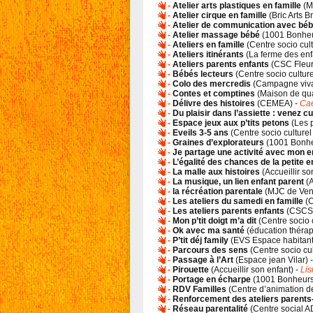
-
Atelier arts plastiques en famille
(
M
-
Atelier cirque en famille
(
Bric Arts B
-
Atelier de communication avec béb
-
Atelier massage bébé
(
1001 Bonhe
-
Ateliers en famille
(
Centre socio cu
-
Ateliers itinérants
(
La ferme des enf
-
Ateliers parents enfants
(
CSC Fleur
-
Bébés lecteurs
(
Centre socio cultur
-
Colo des mercredis
(
Campagne viv
-
Contes et comptines
(
Maison de qua
-
Délivre des histoires
(
CEMEA
) -
Ca
-
Du plaisir dans l’assiette : venez cu
-
Espace jeux aux p’tits petons
(
Les p
-
Eveils 3-5 ans
(
Centre socio culture
-
Graines d’explorateurs
(
1001 Bonh
-
Je partage une activité avec mon e
-
L’égalité des chances de la petite e
-
La malle aux histoires
(
Accueillir so
-
La musique, un lien enfant parent
(
A
-
la récréation parentale
(
MJC de Ve
-
Les ateliers du samedi en famille
(
C
-
Les ateliers parents enfants
(
CSCS 
-
Mon p’tit doigt m’a dit
(
Centre socio 
-
Ok avec ma santé
(
éducation thérap
-
P’tit déj family
(
EVS Espace habitan
-
Parcours des sens
(
Centre socio cu
-
Passage à l’Art
(
Espace jean Vilar
) 
-
Pirouette
(
Accueillir son enfant
) -
Lis
-
Portage en écharpe
(
1001 Bonheur
-
RDV Familles
(
Centre d’animation d
-
Renforcement des ateliers parents
-
Réseau parentalité
(
Centre social 