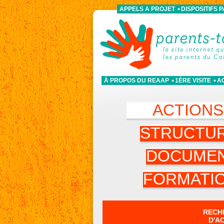
APPELS A PROJET
DISPOSITIFS 
À PROPOS DU REAAP
1ÈRE VISITE
A
ACTION
STRUCTU
DOCUME
FORMATI
RECH
D'A