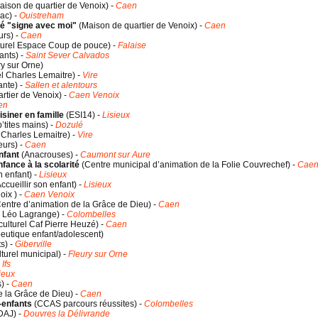
aison de quartier de Venoix
) -
Caen
rac
) -
Ouistreham
é "signe avec moi"
(
Maison de quartier de Venoix
) -
Caen
urs
) -
Caen
lturel Espace Coup de pouce
) -
Falaise
ants
) -
Saint Sever Calvados
y sur Orne
)
el Charles Lemaitre
) -
Vire
ante
) -
Sallen et alentours
rtier de Venoix
) -
Caen Venoix
en
isiner en famille
(
ESI14
) -
Lisieux
’tites mains
) -
Dozulé
l Charles Lemaitre
) -
Vire
eurs
) -
Caen
nfant
(
Anacrouses
) -
Caumont sur Aure
nfance à la scolarité
(
Centre municipal d’animation de la Folie Couvrechef
) -
Cae
n enfant
) -
Lisieux
ccueillir son enfant
) -
Lisieux
noix
) -
Caen Venoix
entre d’animation de la Grâce de Dieu
) -
Caen
Léo Lagrange
) -
Colombelles
culturel Caf Pierre Heuzé
) -
Caen
eutique enfant/adolescent
)
ts
) -
Giberville
lturel municipal
) -
Fleury sur Orne
-
Ifs
ieux
s
) -
Caen
e la Grâce de Dieu
) -
Caen
-enfants
(
CCAS parcours réussites
) -
Colombelles
ADAJ
) -
Douvres la Délivrande