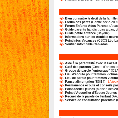
-
Bien connaître le droit de la famille
-
Forum des petits
(
Centre socio-cultu
-
Forum Enfants Ados Parents
(
Anac
-
Guide parents handis : pas à pas, d
-
Guide petite enfance
(
Bayeux
)
-
Informations sur les troubles neur
-
Point Infos Vacances
(
CSCS Léo La
-
Soutien info tutelle Calvados
-
Aide à la parentalité avec le Fol’Ar
-
Café des parents
(
Centre d’animatio
-
Groupe de parole "entourage"
(
CS
-
Lieu d’écoute pour femmes victime
-
Lieu de parole pour femmes victim
-
Pause alimentation
(
ESI14
) -
Lisieu
-
Permanence écoute et conseils pa
-
Point accueil jeunes
(
Maison des Ad
-
Point d’Accueil et d’Ecoute Jeunes
-
Recueil de la parole de l’enfant
(
AA
-
Service de consultation parentale (