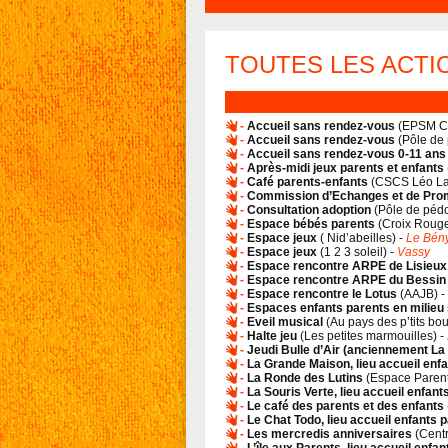
TOUTES LES ACT
-
Accueil sans rendez-vous
(
EPSM Cae
-
Accueil sans rendez-vous
(
Pôle de
-
Accueil sans rendez-vous 0-11 ans
-
Après-midi jeux parents et enfants
-
Café parents-enfants
(
CSCS Léo L
-
Commission d’Echanges et de Promo
-
Consultation adoption
(
Pôle de pédo
-
Espace bébés parents
(
Croix Rouge
-
Espace jeux
(
Nid’abeilles
) -
Le Bén
-
Espace jeux
(
1 2 3 soleil
) -
Vassy
-
Espace rencontre ARPE de Lisieux
-
Espace rencontre ARPE du Bessin
-
Espace rencontre le Lotus
(
AAJB
) -
-
Espaces enfants parents en milieu 
-
Eveil musical
(
Au pays des p’tits bou
-
Halte jeu
(
Les petites marmouilles
) -
-
Jeudi Bulle d’Air (anciennement La
-
La Grande Maison, lieu accueil enf
-
La Ronde des Lutins
(
Espace Paren
-
La Souris Verte, lieu accueil enfant
-
Le café des parents et des enfants
-
Le Chat Todo, lieu accueil enfants 
-
Les mercredis anniversaires
(
Centr