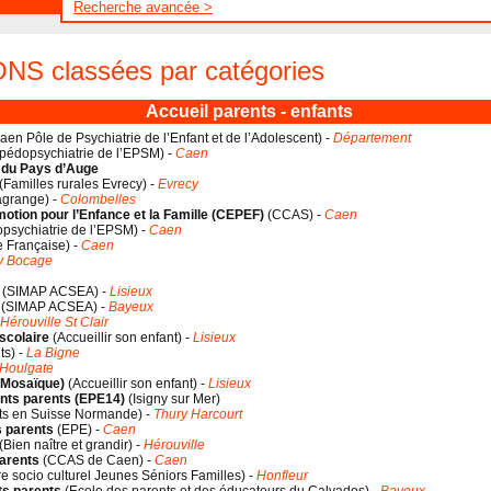
Recherche avancée >
IONS
classées par catégories
Accueil parents - enfants
n Pôle de Psychiatrie de l’Enfant et de l’Adolescent
) -
Département
 pédopsychiatrie de l’EPSM
) -
Caen
 du Pays d’Auge
(
Familles rurales Evrecy
) -
Evrecy
agrange
) -
Colombelles
tion pour l’Enfance et la Famille (CEPEF)
(
CCAS
) -
Caen
psychiatrie de l’EPSM
) -
Caen
 Française
) -
Caen
y Bocage
(
SIMAP ACSEA
) -
Lisieux
(
SIMAP ACSEA
) -
Bayeux
Hérouville St Clair
scolaire
(
Accueillir son enfant
) -
Lisieux
ts
) -
La Bigne
Houlgate
 Mosaïque)
(
Accueillir son enfant
) -
Lisieux
ants parents (EPE14)
(
Isigny sur Mer
)
ts en Suisse Normande
) -
Thury Harcourt
s parents
(
EPE
) -
Caen
(
Bien naître et grandir
) -
Hérouville
parents
(
CCAS de Caen
) -
Caen
e socio culturel Jeunes Séniors Familles
) -
Honfleur