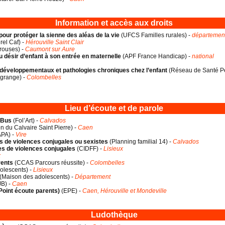
Information et accès aux droits
 pour protéger la sienne des aléas de la vie
(
UFCS Familles rurales
) -
départemen
rel Caf
) -
Hérouville Saint Clair
rouses
) -
Caumont sur Aure
u désir d’enfant à son entrée en maternelle
(
APF France Handicap
) -
national
odéveloppementaux et pathologies chroniques chez l’enfant
(
Réseau de Santé P
grange
) -
Colombelles
Lieu d’écoute et de parole
t Bus
(
Fol’Art
) -
Calvados
n du Calvaire Saint Pierre
) -
Caen
APA
) -
Vire
s de violences conjugales ou sexistes
(
Planning familial 14
) -
Calvados
es de violences conjugales
(
CIDFF
) -
Lisieux
x
rents
(
CCAS Parcours réussite
) -
Colombelles
olescents
) -
Lisieux
(
Maison des adolescents
) -
Département
JB
) -
Caen
Point écoute parents)
(
EPE
) -
Caen, Hérouville et Mondeville
Ludothèque