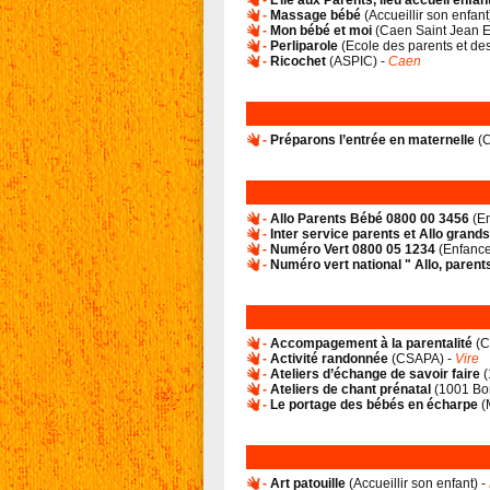
-
L’île aux Parents, lieu accueil enfa
-
Massage bébé
(
Accueillir son enfant
-
Mon bébé et moi
(
Caen Saint Jean 
-
Perliparole
(
Ecole des parents et d
-
Ricochet
(
ASPIC
) -
Caen
-
Préparons l’entrée en maternelle
(
C
-
Allo Parents Bébé 0800 00 3456
(
En
-
Inter service parents et Allo grand
-
Numéro Vert 0800 05 1234
(
Enfance
-
Numéro vert national " Allo, parent
-
Accompagement à la parentalité
(
C
-
Activité randonnée
(
CSAPA
) -
Vire
-
Ateliers d’échange de savoir faire
(
-
Ateliers de chant prénatal
(
1001 Bo
-
Le portage des bébés en écharpe
(
-
Art patouille
(
Accueillir son enfant
) -