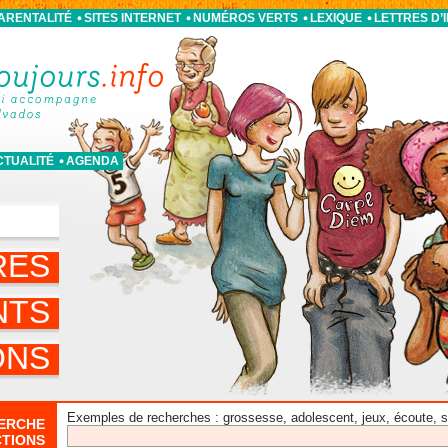
PARENTALITÉ
SITES INTERNET
NUMÉROS VERTS
LEXIQUE
LETTRES D’
CTUALITÉ
AGENDA
S
RES
NTS
ONS
Exemples de recherches : grossesse, adolescent, jeux, écoute, sor
ERCHE
CTIONS