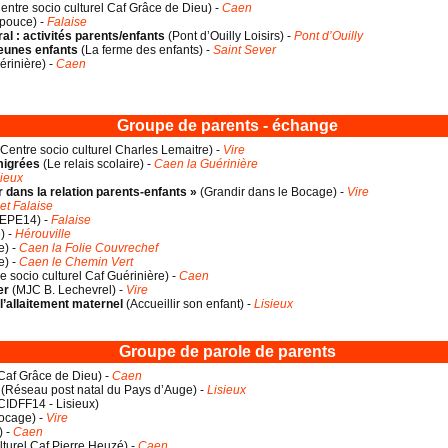
entre socio culturel Caf Grâce de Dieu
) -
Caen
 pouce
) -
Falaise
ral : activités parents/enfants
(
Pont d’Ouilly Loisirs
) -
Pont d’Ouilly
jeunes enfants
(
La ferme des enfants
) -
Saint Sever
rinière
) -
Caen
Groupe de parents - échange
Centre socio culturel Charles Lemaitre
) -
Vire
migrées
(
Le relais scolaire
) -
Caen la Guérinière
sieux
dans la relation parents-enfants »
(
Grandir dans le Bocage
) -
Vire
et Falaise
EPE14
) -
Falaise
e
) -
Hérouville
e
) -
Caen la Folie Couvrechef
e
) -
Caen le Chemin Vert
e socio culturel Caf Guérinière
) -
Caen
er
(
MJC B. Lechevrel
) -
Vire
l’allaitement maternel
(
Accueillir son enfant
) -
Lisieux
Groupe de parole de parents
 Caf Grâce de Dieu
) -
Caen
(
Réseau post natal du Pays d’Auge
) -
Lisieux
CIDFF14 - Lisieux
)
bocage
) -
Vire
) -
Caen
lturel Caf Pierre Heuzé
) -
Caen