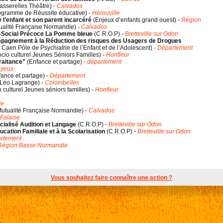
asserelles Théâtre
) -
Calvados
ogramme de Réussite éducative
) -
Hérouville
e l’enfant et son parent incarcéré
(
Enjeux d’enfants grand ouest
) -
Région
ualité Française Normandie
) -
Calvados
o-Social Précoce La Pomme bleue
(
C.R.O.P
) -
Bretteville sur Odon
pagnement à la Réduction des risques des Usagers de Drogues
aen Pôle de Psychiatrie de l’Enfant et de l’Adolescent
) -
Département
cio culturel Jeunes Séniors Familles
) -
Honfleur
traitance"
(
Enfance et partage
) -
département
yeux
fance et partage
) -
Département
Léo Lagrange
) -
Colombelles
 culturel Jeunes séniors familles
) -
Honfleur
le
utualité Française Normandie
) -
Calvados
Falaise
cialisé Audition et Langage
(
C.R.O.P
) -
Bretteville sur Odon
ucation Familiale et à la Scolarisation
(
C.R.O.P
) -
Bretteville sur Odon
rtement
Région Basse Normandie
Vous souhaitez faire connaître une action ?