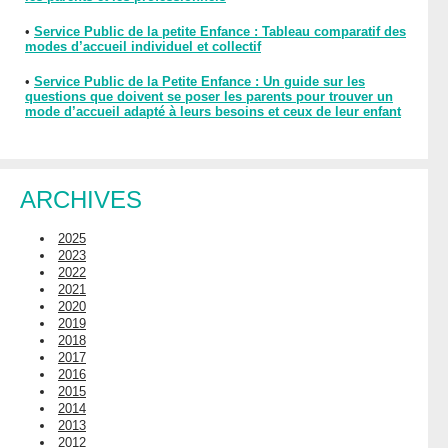
•
Service Public de la petite Enfance : Tableau comparatif des
modes d’accueil individuel et collectif
•
Service Public de la Petite Enfance : Un guide sur les
questions que doivent se poser les parents pour trouver un
mode d’accueil adapté à leurs besoins et ceux de leur enfant
ARCHIVES
2025
2023
2022
2021
2020
2019
2018
2017
2016
2015
2014
2013
2012