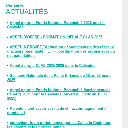
Dernières
ACTUALITÉS
•
Appel à projet Fonds National Parentalité 2026 pour le
Calvados
•
APPEL D’OFFRE - FORMATION INITIALE CLAS 2025
•
APPEL A PROJET "Animation départementale des réseaux
d’acteurs parentalité » ET « coordination des promeneurs du
net parentalité »
•
Appel à projet CLAS 2025-2026 dans le Calvados
•
Semaine Nationale de la Petite Enfance du 15 au 22 mars
2025
•
Appel à projet Fonds National Parentalité (anciennement
REAAP) 2025 pour le Calvados (ouvert du 19 02 au 19 03
2025)
•
Parents : tout savoir sur l’aide et l’accompagnement à
domicile !
•
monenfant.fr, un portail conçu par les Caf et la Cnaf pour
les parents et les professionnels