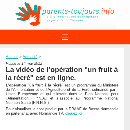
ACTIONS
APPELS A PROJET
Accueil
>
Actualité
>
STRUCTURES
DISPOSITIFS PARENTALITÉ
Publié le 14 mai 2012
À PROPOS DU REAAP
La vidéo de l’opération "un fruit à
SITES INTERNET
DOCUMENTS
la récré" est en ligne.
1ÈRE VISITE
NUMÉROS VERTS
FORMATIONS
L’opération "un fruit à la récré"
est un programme du Ministère
ACTUALITÉ
LEXIQUE
de l’Alimentation et de l’Agriculture et de la Forêt cofinancé par l’
Union Européenne et qui s’inscrit dans le Plan National pour
AGENDA
LETTRES D’INFO
l’Alimentation ( P.N.A.) et s’associe au Programme National
Nutrition Santé (P.N.N.S.).
MENTIONS LÉGALES
Pour visualiser le spot produit par la DRAAF de Basse-Normandie
en partenariat avec Normandie TV,
cliquez ici
CONTACT