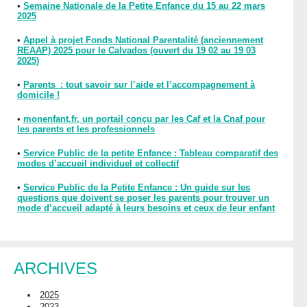
•
Semaine Nationale de la Petite Enfance du 15 au 22 mars
2025
•
Appel à projet Fonds National Parentalité (anciennement
REAAP) 2025 pour le Calvados (ouvert du 19 02 au 19 03
2025)
•
Parents : tout savoir sur l’aide et l’accompagnement à
domicile !
•
monenfant.fr, un portail conçu par les Caf et la Cnaf pour
les parents et les professionnels
•
Service Public de la petite Enfance : Tableau comparatif des
modes d’accueil individuel et collectif
•
Service Public de la Petite Enfance : Un guide sur les
questions que doivent se poser les parents pour trouver un
mode d’accueil adapté à leurs besoins et ceux de leur enfant
ARCHIVES
2025
2023