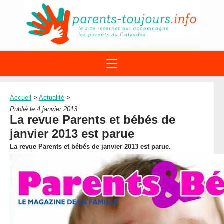
ACTIONS
APPELS A PROJET
Accueil
>
Actualité
>
STRUCTURES
DISPOSITIFS PARENTALITÉ
Publié le 4 janvier 2013
À PROPOS DU REAAP
La revue Parents et bébés de
SITES INTERNET
DOCUMENTS
janvier 2013 est parue
1ÈRE VISITE
NUMÉROS VERTS
FORMATIONS
La revue Parents et bébés de janvier 2013 est parue.
ACTUALITÉ
LEXIQUE
AGENDA
LETTRES D’INFO
MENTIONS LÉGALES
CONTACT