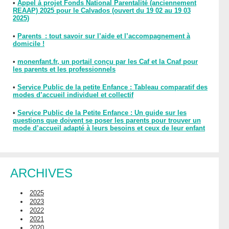
•
Appel à projet Fonds National Parentalité (anciennement
REAAP) 2025 pour le Calvados (ouvert du 19 02 au 19 03
2025)
•
Parents : tout savoir sur l’aide et l’accompagnement à
domicile !
•
monenfant.fr, un portail conçu par les Caf et la Cnaf pour
les parents et les professionnels
•
Service Public de la petite Enfance : Tableau comparatif des
modes d’accueil individuel et collectif
•
Service Public de la Petite Enfance : Un guide sur les
questions que doivent se poser les parents pour trouver un
mode d’accueil adapté à leurs besoins et ceux de leur enfant
ARCHIVES
2025
2023
2022
2021
2020