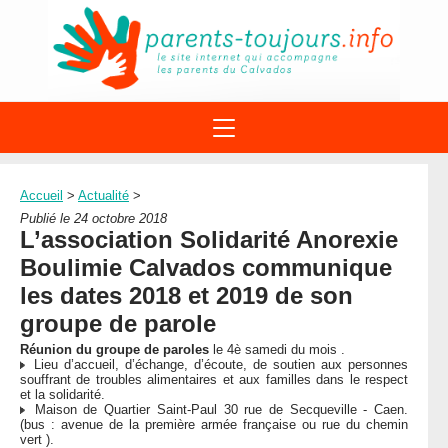
ACTIONS
APPELS A PROJET
Accueil
>
Actualité
>
STRUCTURES
DISPOSITIFS PARENTALITÉ
Publié le 24 octobre 2018
À PROPOS DU REAAP
L’association Solidarité Anorexie
SITES INTERNET
DOCUMENTS
Boulimie Calvados communique
1ÈRE VISITE
NUMÉROS VERTS
FORMATIONS
les dates 2018 et 2019 de son
ACTUALITÉ
LEXIQUE
groupe de parole
AGENDA
LETTRES D’INFO
Réunion du groupe de paroles
le 4è samedi du mois .
Lieu d’accueil, d’échange, d’écoute, de soutien aux personnes
MENTIONS LÉGALES
souffrant de troubles alimentaires et aux familles dans le respect
et la solidarité.
CONTACT
Maison de Quartier Saint-Paul 30 rue de Secqueville - Caen.
(bus : avenue de la première armée française ou rue du chemin
vert ).