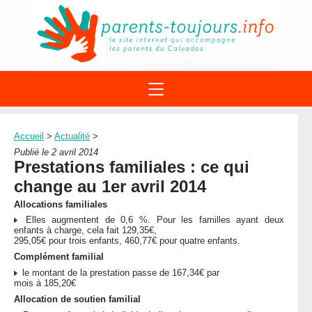
ACTIONS
APPELS A PROJET
Accueil
>
Actualité
>
STRUCTURES
DISPOSITIFS PARENTALITÉ
Publié le 2 avril 2014
À PROPOS DU REAAP
Prestations familiales : ce qui
SITES INTERNET
DOCUMENTS
change au 1er avril 2014
1ÈRE VISITE
NUMÉROS VERTS
FORMATIONS
Allocations familiales
ACTUALITÉ
LEXIQUE
Elles augmentent de 0,6 %. Pour les familles ayant deux
AGENDA
enfants à charge, cela fait 129,35€,
LETTRES D’INFO
295,05€ pour trois enfants, 460,77€ pour quatre enfants.
Complément familial
MENTIONS LÉGALES
le montant de la prestation passe de 167,34€ par
CONTACT
mois à 185,20€
Allocation de soutien familial