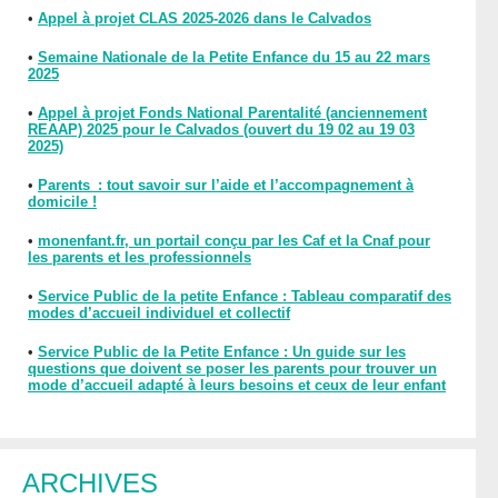
•
Appel à projet CLAS 2025-2026 dans le Calvados
•
Semaine Nationale de la Petite Enfance du 15 au 22 mars
2025
•
Appel à projet Fonds National Parentalité (anciennement
REAAP) 2025 pour le Calvados (ouvert du 19 02 au 19 03
2025)
•
Parents : tout savoir sur l’aide et l’accompagnement à
domicile !
•
monenfant.fr, un portail conçu par les Caf et la Cnaf pour
les parents et les professionnels
•
Service Public de la petite Enfance : Tableau comparatif des
modes d’accueil individuel et collectif
•
Service Public de la Petite Enfance : Un guide sur les
questions que doivent se poser les parents pour trouver un
mode d’accueil adapté à leurs besoins et ceux de leur enfant
ARCHIVES