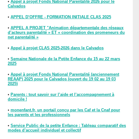
•
Appel à projet Fonds National Parentalité 2026 pour le
Calvados
•
APPEL D’OFFRE - FORMATION INITIALE CLAS 2025
•
APPEL A PROJET "Animation départementale des réseaux
d’acteurs parentalité » ET « coordination des promeneurs du
net parentalité »
•
Appel à projet CLAS 2025-2026 dans le Calvados
•
Semaine Nationale de la Petite Enfance du 15 au 22 mars
2025
•
Appel à projet Fonds National Parentalité (anciennement
REAAP) 2025 pour le Calvados (ouvert du 19 02 au 19 03
2025)
•
Parents : tout savoir sur l’aide et l’accompagnement à
domicile !
•
monenfant.fr, un portail conçu par les Caf et la Cnaf pour
les parents et les professionnels
•
Service Public de la petite Enfance : Tableau comparatif des
modes d’accueil individuel et collectif