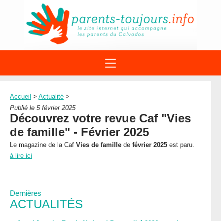
ACTIONS
APPELS A PROJET
Accueil
>
Actualité
>
STRUCTURES
DISPOSITIFS PARENTALITÉ
Publié le 5 février 2025
À PROPOS DU REAAP
Découvrez votre revue Caf "Vies
SITES INTERNET
DOCUMENTS
de famille" - Février 2025
1ÈRE VISITE
NUMÉROS VERTS
FORMATIONS
Le magazine de la Caf
Vies de famille
de
février 2025
est paru.
ACTUALITÉ
LEXIQUE
à lire ici
AGENDA
LETTRES D’INFO
MENTIONS LÉGALES
Dernières
CONTACT
ACTUALITÉS