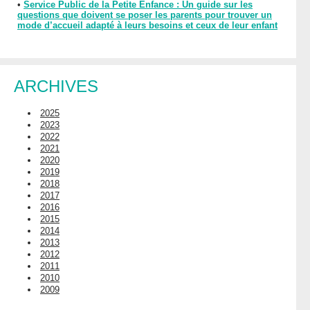
•
Service Public de la Petite Enfance : Un guide sur les
questions que doivent se poser les parents pour trouver un
mode d’accueil adapté à leurs besoins et ceux de leur enfant
ARCHIVES
2025
2023
2022
2021
2020
2019
2018
2017
2016
2015
2014
2013
2012
2011
2010
2009