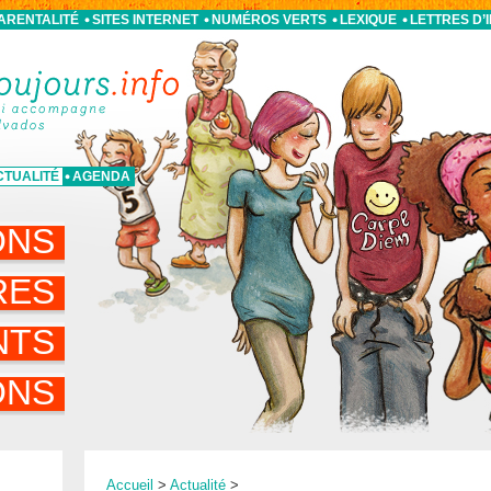
PARENTALITÉ
SITES INTERNET
NUMÉROS VERTS
LEXIQUE
LETTRES D’
CTUALITÉ
AGENDA
ONS
RES
NTS
ONS
Accueil
>
Actualité
>