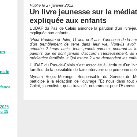
Publié le 27 janvier 2012
Un livre jeunesse sur la médiat
expliquée aux enfants
L’UDAF du Pas de Calais annonce la parution d’un livre-jeu
expliquée aux enfants.
"Pour Baptiste et Julie, 11 ans et 8 ans, l’annonce de la sép
d’un tremblement de terre dans leur vie. Vont-ils avoi
séparés ? Leurs amis, leurs grands-parents, pourront-ils 
urs
parents qui ne sont jamais d’accord ! Heureusement, ils 
médiatrice familiale. « Qui est-ce ? » se demandent les enfa
L’UDAF du Pas-de-Calais s’est associée à l’écriture d’un liv
familles de la possibilité de faire intervenir une personne spé
ns le
Myriam Rogez-Morange, Responsable du Service de Méd
participé à la rédaction de l’ouvrage "Et nous dans tout 
Gallot, journaliste, qui a travaillé, notamment pour l’Express.
nfance
 2025
au 19