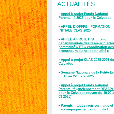
ACTUALITÉS
•
Appel à projet Fonds National
Parentalité 2026 pour le Calvados
•
APPEL D’OFFRE - FORMATION
INITIALE CLAS 2025
•
APPEL A PROJET "Animation
départementale des réseaux d’acte
parentalité » ET « coordination des
promeneurs du net parentalité »
•
Appel à projet CLAS 2025-2026 da
Calvados
•
Semaine Nationale de la Petite E
du 15 au 22 mars 2025
•
Appel à projet Fonds National
Parentalité (anciennement REAAP)
pour le Calvados (ouvert du 19 02 
03 2025)
•
Parents : tout savoir sur l’aide et
l’accompagnement à domicile !