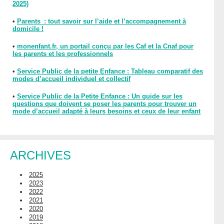
2025)
•
Parents : tout savoir sur l’aide et l’accompagnement à
domicile !
•
monenfant.fr, un portail conçu par les Caf et la Cnaf pour
les parents et les professionnels
•
Service Public de la petite Enfance : Tableau comparatif des
modes d’accueil individuel et collectif
•
Service Public de la Petite Enfance : Un guide sur les
questions que doivent se poser les parents pour trouver un
mode d’accueil adapté à leurs besoins et ceux de leur enfant
ARCHIVES
2025
2023
2022
2021
2020
2019