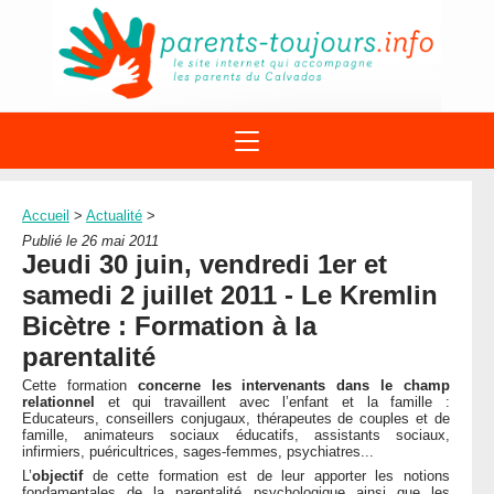
ACTIONS
APPELS A PROJET
Accueil
>
Actualité
>
STRUCTURES
DISPOSITIFS PARENTALITÉ
Publié le 26 mai 2011
À PROPOS DU REAAP
Jeudi 30 juin, vendredi 1er et
SITES INTERNET
DOCUMENTS
samedi 2 juillet 2011 - Le Kremlin
1ÈRE VISITE
NUMÉROS VERTS
FORMATIONS
Bicètre : Formation à la
ACTUALITÉ
LEXIQUE
parentalité
AGENDA
LETTRES D’INFO
Cette formation
concerne les intervenants dans le champ
relationnel
et qui travaillent avec l’enfant et la famille :
MENTIONS LÉGALES
Educateurs, conseillers conjugaux, thérapeutes de couples et de
famille, animateurs sociaux éducatifs, assistants sociaux,
CONTACT
infirmiers, puéricultrices, sages-femmes, psychiatres...
L’
objectif
de cette formation est de leur apporter les notions
fondamentales de la parentalité psychologique ainsi que les