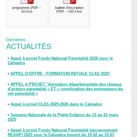
programme
(
PDF –
bulletin d’inscription
213 ko
)
(
PDF – 150.3 ko
)
Dernières
ACTUALITÉS
•
Appel à projet Fonds National Parentalité 2026 pour le
Calvados
•
APPEL D’OFFRE - FORMATION INITIALE CLAS 2025
•
APPEL A PROJET "Animation départementale des réseaux
d’acteurs parentalité » ET « coordination des promeneurs du
net parentalité »
•
Appel à projet CLAS 2025-2026 dans le Calvados
•
Semaine Nationale de la Petite Enfance du 15 au 22 mars
2025
•
Appel à projet Fonds National Parentalité (anciennement
REAAP) 2025 pour le Calvados (ouvert du 19 02 au 19 03