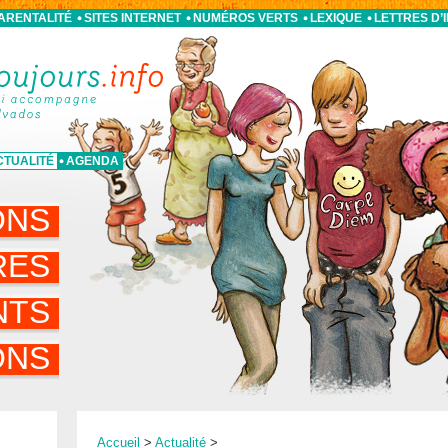
PARENTALITÉ
SITES INTERNET
NUMÉROS VERTS
LEXIQUE
LETTRES D’
CTUALITÉ
AGENDA
ONS
RES
NTS
ONS
Accueil
>
Actualité
>