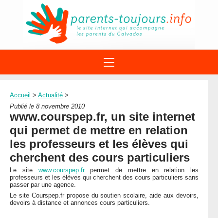
ACTIONS
APPELS A PROJET
Accueil
>
Actualité
>
STRUCTURES
DISPOSITIFS PARENTALITÉ
Publié le 8 novembre 2010
À PROPOS DU REAAP
www.courspep.fr, un site internet
SITES INTERNET
DOCUMENTS
qui permet de mettre en relation
1ÈRE VISITE
NUMÉROS VERTS
FORMATIONS
les professeurs et les élèves qui
ACTUALITÉ
LEXIQUE
cherchent des cours particuliers
AGENDA
LETTRES D’INFO
Le site
www.courspep.fr
permet de mettre en relation les
professeurs et les élèves qui cherchent des cours particuliers sans
MENTIONS LÉGALES
passer par une agence.
CONTACT
Le site Courspep.fr propose du soutien scolaire, aide aux devoirs,
devoirs à distance et annonces cours particuliers.