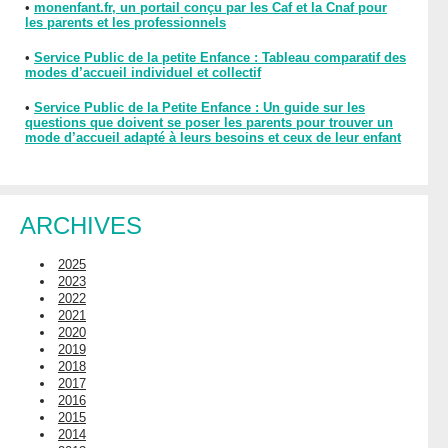
•
monenfant.fr, un portail conçu par les Caf et la Cnaf pour
les parents et les professionnels
•
Service Public de la petite Enfance : Tableau comparatif des
modes d’accueil individuel et collectif
•
Service Public de la Petite Enfance : Un guide sur les
questions que doivent se poser les parents pour trouver un
mode d’accueil adapté à leurs besoins et ceux de leur enfant
ARCHIVES
2025
2023
2022
2021
2020
2019
2018
2017
2016
2015
2014