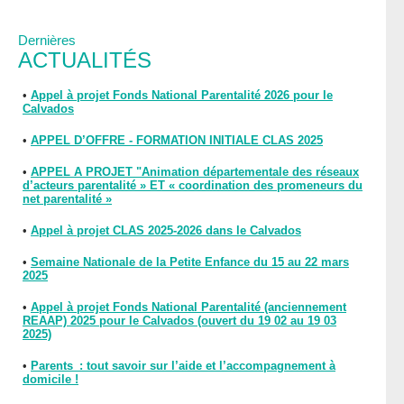
Dernières
ACTUALITÉS
•
Appel à projet Fonds National Parentalité 2026 pour le
Calvados
•
APPEL D’OFFRE - FORMATION INITIALE CLAS 2025
•
APPEL A PROJET "Animation départementale des réseaux
d’acteurs parentalité » ET « coordination des promeneurs du
net parentalité »
•
Appel à projet CLAS 2025-2026 dans le Calvados
•
Semaine Nationale de la Petite Enfance du 15 au 22 mars
2025
•
Appel à projet Fonds National Parentalité (anciennement
REAAP) 2025 pour le Calvados (ouvert du 19 02 au 19 03
2025)
•
Parents : tout savoir sur l’aide et l’accompagnement à
domicile !