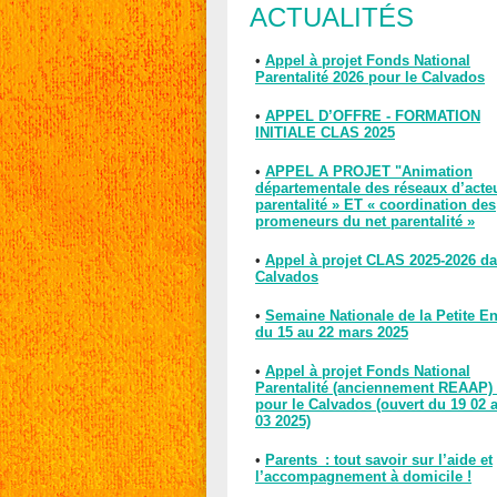
ACTUALITÉS
•
Appel à projet Fonds National
Parentalité 2026 pour le Calvados
•
APPEL D’OFFRE - FORMATION
INITIALE CLAS 2025
•
APPEL A PROJET "Animation
départementale des réseaux d’acte
parentalité » ET « coordination des
promeneurs du net parentalité »
•
Appel à projet CLAS 2025-2026 da
Calvados
•
Semaine Nationale de la Petite E
du 15 au 22 mars 2025
•
Appel à projet Fonds National
Parentalité (anciennement REAAP)
pour le Calvados (ouvert du 19 02 
03 2025)
•
Parents : tout savoir sur l’aide et
l’accompagnement à domicile !