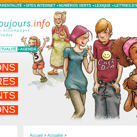
PARENTALITÉ
SITES INTERNET
NUMÉROS VERTS
LEXIQUE
LETTRES D’
CTUALITÉ
AGENDA
ONS
RES
NTS
ONS
Accueil
>
Actualité
>