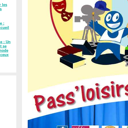
r les
es
e :
cueil
ce : Un
t se
 mode
 ceux