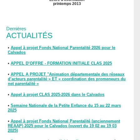
printemps 2013
Dernières
ACTUALITÉS
•
Appel à projet Fonds National Parentalité 2026 pour le
Calvados
•
APPEL D’OFFRE - FORMATION INITIALE CLAS 2025
•
APPEL A PROJET "Animation départementale des réseaux
d’acteurs parentalité » ET « coordination des promeneurs du
net parentalité »
•
Appel à projet CLAS 2025-2026 dans le Calvados
•
Semaine Nationale de la Petite Enfance du 15 au 22 mars
2025
•
Appel à projet Fonds National Parentalité (anciennement
REAAP) 2025 pour le Calvados (ouvert du 19 02 au 19 03
2025)