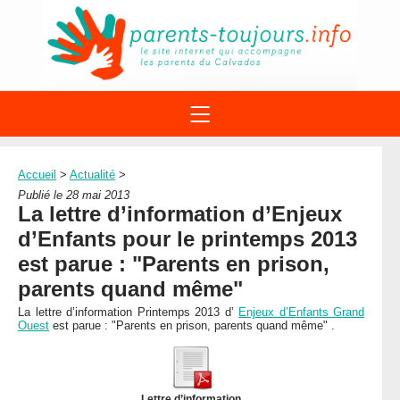
ACTIONS
APPELS A PROJET
Accueil
>
Actualité
>
STRUCTURES
DISPOSITIFS PARENTALITÉ
Publié le 28 mai 2013
À PROPOS DU REAAP
La lettre d’information d’Enjeux
SITES INTERNET
DOCUMENTS
d’Enfants pour le printemps 2013
1ÈRE VISITE
NUMÉROS VERTS
FORMATIONS
est parue : "Parents en prison,
ACTUALITÉ
LEXIQUE
parents quand même"
AGENDA
LETTRES D’INFO
La lettre d’information Printemps 2013 d’
Enjeux d’Enfants Grand
Ouest
est parue : "Parents en prison, parents quand même" .
MENTIONS LÉGALES
CONTACT
Lettre d’information