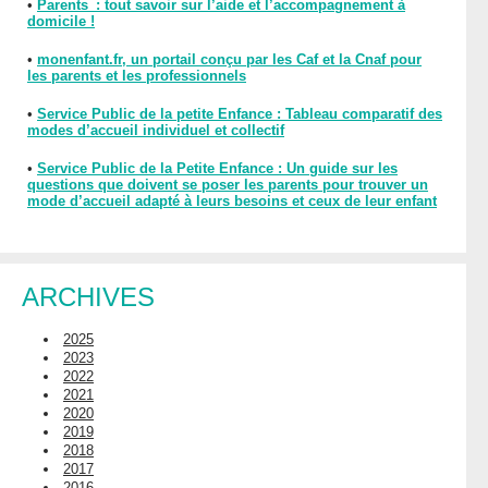
•
Parents : tout savoir sur l’aide et l’accompagnement à
domicile !
•
monenfant.fr, un portail conçu par les Caf et la Cnaf pour
les parents et les professionnels
•
Service Public de la petite Enfance : Tableau comparatif des
modes d’accueil individuel et collectif
•
Service Public de la Petite Enfance : Un guide sur les
questions que doivent se poser les parents pour trouver un
mode d’accueil adapté à leurs besoins et ceux de leur enfant
ARCHIVES
2025
2023
2022
2021
2020
2019
2018
2017
2016