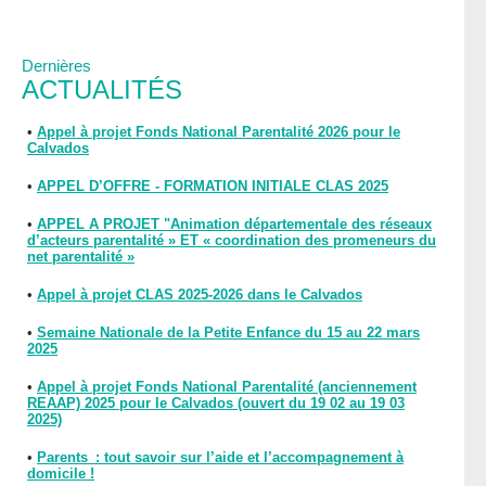
Dernières
ACTUALITÉS
•
Appel à projet Fonds National Parentalité 2026 pour le
Calvados
•
APPEL D’OFFRE - FORMATION INITIALE CLAS 2025
•
APPEL A PROJET "Animation départementale des réseaux
d’acteurs parentalité » ET « coordination des promeneurs du
net parentalité »
•
Appel à projet CLAS 2025-2026 dans le Calvados
•
Semaine Nationale de la Petite Enfance du 15 au 22 mars
2025
•
Appel à projet Fonds National Parentalité (anciennement
REAAP) 2025 pour le Calvados (ouvert du 19 02 au 19 03
2025)
•
Parents : tout savoir sur l’aide et l’accompagnement à
domicile !