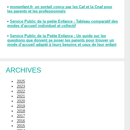
•
monenfant.fr, un portail conçu par les Caf et la Cnaf pour
les parents et les professionnels
•
Service Public de la petite Enfance : Tableau comparatif des
modes d’accueil individuel et collectif
•
Service Public de la Petite Enfance : Un guide sur les
questions que doivent se poser les parents pour trouver un
mode d’accueil adapté à leurs besoins et ceux de leur enfant
ARCHIVES
2025
2023
2022
2021
2020
2019
2018
2017
2016
2015