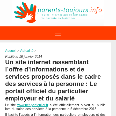
ACTIONS
APPELS A PROJET
Accueil
>
Actualité
>
STRUCTURES
DISPOSITIFS PARENTALITÉ
Publié le 16 janvier 2014
À PROPOS DU REAAP
Un site internet rassemblant
SITES INTERNET
DOCUMENTS
l’offre d’informations et de
1ÈRE VISITE
NUMÉROS VERTS
FORMATIONS
services proposés dans le cadre
ACTUALITÉ
LEXIQUE
des services à la personne : Le
AGENDA
LETTRES D’INFO
portail officiel du particulier
MENTIONS LÉGALES
employeur et du salarié
CONTACT
Le site
www.net-particulier.fr
a été officiellement ouvert au public
lors du salon des services à la personne le 5 décembre 2013.
Il facilite l’accès à l’information des particuliers employeurs et des