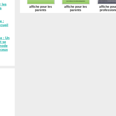
r les
affiche pour les
affiche pour les
affiche pou
es
parents
parents
profession
e :
cueil
ce : Un
t se
 mode
 ceux