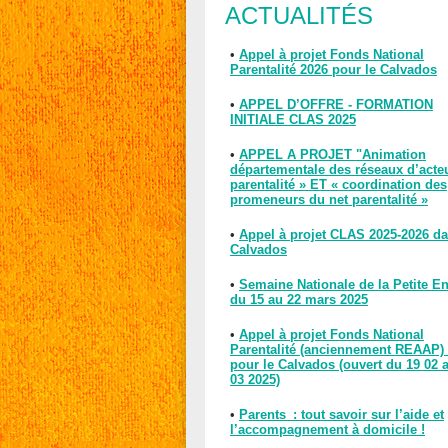
ACTUALITÉS
•
Appel à projet Fonds National
Parentalité 2026 pour le Calvados
•
APPEL D’OFFRE - FORMATION
INITIALE CLAS 2025
•
APPEL A PROJET "Animation
départementale des réseaux d’acte
parentalité » ET « coordination des
promeneurs du net parentalité »
•
Appel à projet CLAS 2025-2026 da
Calvados
•
Semaine Nationale de la Petite E
du 15 au 22 mars 2025
•
Appel à projet Fonds National
Parentalité (anciennement REAAP)
pour le Calvados (ouvert du 19 02 
03 2025)
•
Parents : tout savoir sur l’aide et
l’accompagnement à domicile !