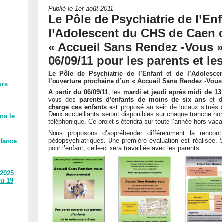
Publié le 1er août 2011
Le Pôle de Psychiatrie de l’Enf
l’Adolescent du CHS de Caen 
« Accueil Sans Rendez -Vous » 
06/09/11 pour les parents et le
Le Pôle de Psychiatrie de l’Enfant et de l’Adoles
l’ouverture prochaine d’un « Accueil Sans Rendez -Vous
urs
A partir du 06/09/11
, les
mardi et jeudi après midi de 13
vous des
parents d’
enfants de moins de six ans
et d
charge ces enfants
est proposé au sein de locaux situés a
Deux accueillants seront disponibles sur chaque tranche hor
ns le
téléphonique. Ce projet s’étendra sur toute l’année hors vac
Nous proposons d’appréhender différemment la rencon
pédopsychiatriques. Une première évaluation est réalisée. S
nfance
pour l’enfant, celle-ci sera travaillée avec les parents.
 2025
au 19