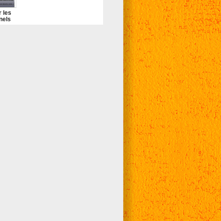
r les
nels