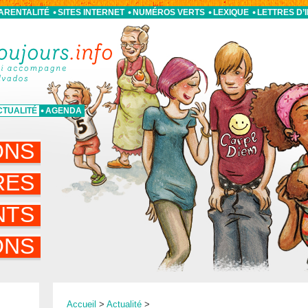
PARENTALITÉ
SITES INTERNET
NUMÉROS VERTS
LEXIQUE
LETTRES D’
CTUALITÉ
AGENDA
ONS
RES
NTS
ONS
Accueil
>
Actualité
>