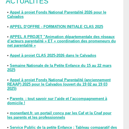
ACTUALITÉS
•
Appel à projet Fonds National Parentalité 2026 pour le
Calvados
•
APPEL D’OFFRE - FORMATION INITIALE CLAS 2025
•
APPEL A PROJET "Animation départementale des réseaux
d’acteurs parentalité » ET « coordination des promeneurs du
net parentalité »
•
Appel à projet CLAS 2025-2026 dans le Calvados
•
Semaine Nationale de la Petite Enfance du 15 au 22 mars
2025
•
Appel à projet Fonds National Parentalité (anciennement
REAAP) 2025 pour le Calvados (ouvert du 19 02 au 19 03
2025)
•
Parents : tout savoir sur l’aide et l’accompagnement à
domicile !
•
monenfant.fr, un portail conçu par les Caf et la Cnaf pour
les parents et les professionnels
•
Service Public de la petite Enfance : Tableau comparatif des