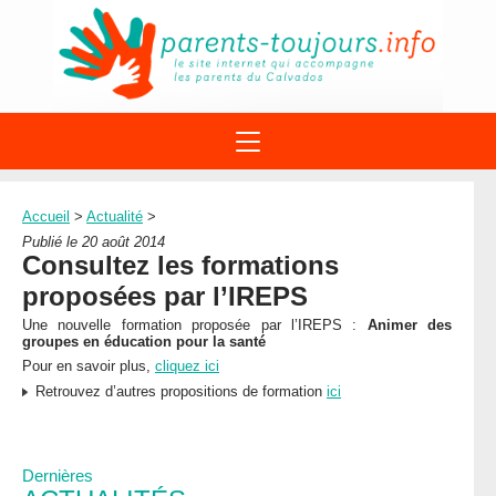
ACTIONS
APPELS A PROJET
Accueil
>
Actualité
>
STRUCTURES
DISPOSITIFS PARENTALITÉ
Publié le 20 août 2014
À PROPOS DU REAAP
Consultez les formations
SITES INTERNET
DOCUMENTS
proposées par l’IREPS
1ÈRE VISITE
NUMÉROS VERTS
FORMATIONS
Une nouvelle formation proposée par l’IREPS :
Animer des
ACTUALITÉ
LEXIQUE
groupes en éducation pour la santé
AGENDA
Pour en savoir plus,
cliquez ici
LETTRES D’INFO
Retrouvez d’autres propositions de formation
ici
MENTIONS LÉGALES
CONTACT
Dernières