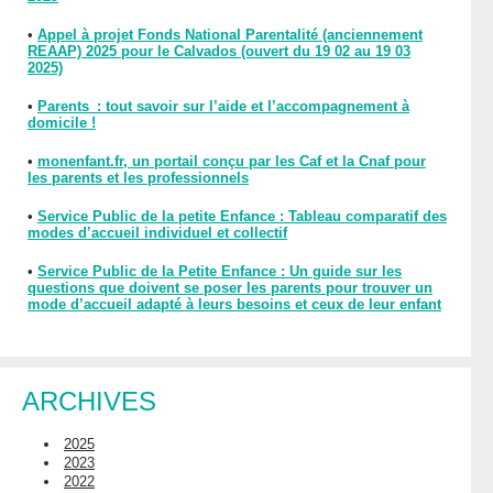
•
Appel à projet Fonds National Parentalité (anciennement
REAAP) 2025 pour le Calvados (ouvert du 19 02 au 19 03
2025)
•
Parents : tout savoir sur l’aide et l’accompagnement à
domicile !
•
monenfant.fr, un portail conçu par les Caf et la Cnaf pour
les parents et les professionnels
•
Service Public de la petite Enfance : Tableau comparatif des
modes d’accueil individuel et collectif
•
Service Public de la Petite Enfance : Un guide sur les
questions que doivent se poser les parents pour trouver un
mode d’accueil adapté à leurs besoins et ceux de leur enfant
ARCHIVES
2025
2023
2022