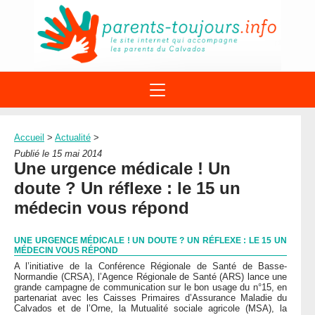
ACTIONS
APPELS A PROJET
Accueil
>
Actualité
>
STRUCTURES
DISPOSITIFS PARENTALITÉ
Publié le 15 mai 2014
À PROPOS DU REAAP
Une urgence médicale ! Un
SITES INTERNET
DOCUMENTS
doute ? Un réflexe : le 15 un
1ÈRE VISITE
NUMÉROS VERTS
FORMATIONS
médecin vous répond
ACTUALITÉ
LEXIQUE
AGENDA
LETTRES D’INFO
UNE URGENCE MÉDICALE ! UN DOUTE ? UN RÉFLEXE : LE 15 UN
MÉDECIN VOUS RÉPOND
MENTIONS LÉGALES
A l’initiative de la Conférence Régionale de Santé de Basse-
Normandie (CRSA), l’Agence Régionale de Santé (ARS) lance une
CONTACT
grande campagne de communication sur le bon usage du n°15, en
partenariat avec les Caisses Primaires d’Assurance Maladie du
Calvados et de l’Orne, la Mutualité sociale agricole (MSA), la