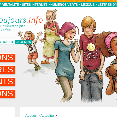
PARENTALITÉ
SITES INTERNET
NUMÉROS VERTS
LEXIQUE
LETTRES D’
CTUALITÉ
AGENDA
ONS
RES
NTS
ONS
Accueil
>
Actualité
>