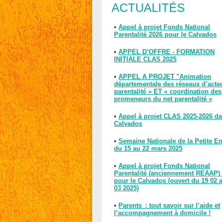
ACTUALITÉS
•
Appel à projet Fonds National
Parentalité 2026 pour le Calvados
•
APPEL D’OFFRE - FORMATION
INITIALE CLAS 2025
•
APPEL A PROJET "Animation
départementale des réseaux d’acte
parentalité » ET « coordination des
promeneurs du net parentalité »
•
Appel à projet CLAS 2025-2026 da
Calvados
•
Semaine Nationale de la Petite E
du 15 au 22 mars 2025
•
Appel à projet Fonds National
Parentalité (anciennement REAAP)
pour le Calvados (ouvert du 19 02 
03 2025)
•
Parents : tout savoir sur l’aide et
l’accompagnement à domicile !