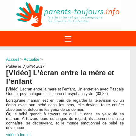
ACTIONS
APPELS A PROJET
Accueil
>
Actualité
>
STRUCTURES
DISPOSITIFS PARENTALITÉ
Publié le 3 juillet 2017
À PROPOS DU REAAP
[Vidéo] L’écran entre la mère et
SITES INTERNET
DOCUMENTS
l’enfant
1ÈRE VISITE
NUMÉROS VERTS
FORMATIONS
[Vidéo] L’écran entre la mère et l’enfant, Un entretien avec Pascale
ACTUALITÉ
LEXIQUE
Gustin, psychologue clinicienne et psychanalyste. (03:32)
AGENDA
Lorsqu’une maman est en train de regarder la télévision ou un
LETTRES D’INFO
écran avec son bébé dans les bras, elle devient toute entière
absorbée et détourne les yeux de ce dernier.
MENTIONS LÉGALES
Or, le bébé grandit à travers ce qu’il lit dans les yeux de sa
maman. A travers leurs échanges de regard, ils apprennent à se
CONTACT
connaître, se découvrent, et le monde émotionnel de bébé se
développe.
vidéo à lire ici