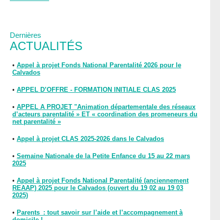
Dernières
ACTUALITÉS
•
Appel à projet Fonds National Parentalité 2026 pour le
Calvados
•
APPEL D’OFFRE - FORMATION INITIALE CLAS 2025
•
APPEL A PROJET "Animation départementale des réseaux
d’acteurs parentalité » ET « coordination des promeneurs du
net parentalité »
•
Appel à projet CLAS 2025-2026 dans le Calvados
•
Semaine Nationale de la Petite Enfance du 15 au 22 mars
2025
•
Appel à projet Fonds National Parentalité (anciennement
REAAP) 2025 pour le Calvados (ouvert du 19 02 au 19 03
2025)
•
Parents : tout savoir sur l’aide et l’accompagnement à
domicile !