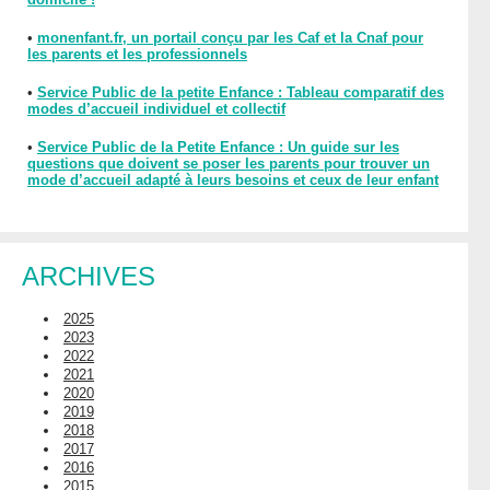
•
monenfant.fr, un portail conçu par les Caf et la Cnaf pour
les parents et les professionnels
•
Service Public de la petite Enfance : Tableau comparatif des
modes d’accueil individuel et collectif
•
Service Public de la Petite Enfance : Un guide sur les
questions que doivent se poser les parents pour trouver un
mode d’accueil adapté à leurs besoins et ceux de leur enfant
ARCHIVES
2025
2023
2022
2021
2020
2019
2018
2017
2016
2015