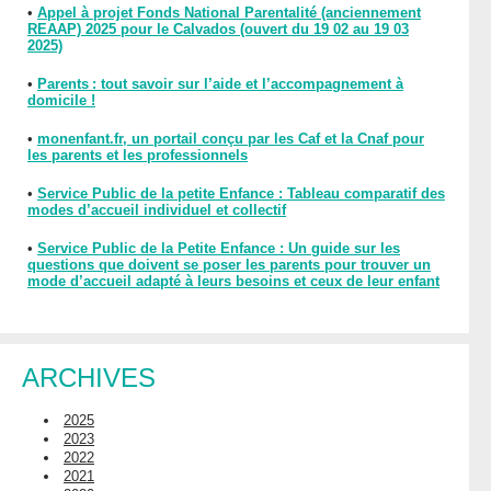
•
Appel à projet Fonds National Parentalité (anciennement
REAAP) 2025 pour le Calvados (ouvert du 19 02 au 19 03
2025)
•
Parents : tout savoir sur l’aide et l’accompagnement à
domicile !
•
monenfant.fr, un portail conçu par les Caf et la Cnaf pour
les parents et les professionnels
•
Service Public de la petite Enfance : Tableau comparatif des
modes d’accueil individuel et collectif
•
Service Public de la Petite Enfance : Un guide sur les
questions que doivent se poser les parents pour trouver un
mode d’accueil adapté à leurs besoins et ceux de leur enfant
ARCHIVES
2025
2023
2022
2021