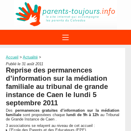
ACTIONS
APPELS A PROJET
Accueil
>
Actualité
>
STRUCTURES
DISPOSITIFS PARENTALITÉ
Publié le 31 août 2011
À PROPOS DU REAAP
Reprise des permanences
SITES INTERNET
DOCUMENTS
d’information sur la médiation
1ÈRE VISITE
NUMÉROS VERTS
FORMATIONS
familiale au tribunal de grande
ACTUALITÉ
LEXIQUE
instance de Caen le lundi 5
AGENDA
LETTRES D’INFO
septembre 2011
MENTIONS LÉGALES
Des
permanences gratuites d’information sur la médiation
familiale
sont proposéees chaque
lundi de 9h à 12h
au Tribunal
CONTACT
de Grande Instance de Caen .
3 associations se relayent au niveau de cet accueil :
l’Ecole des Parents et des Educateurs (EPE)