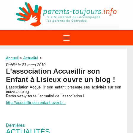
ACTIONS
APPELS A PROJET
Accueil
>
Actualité
>
STRUCTURES
DISPOSITIFS PARENTALITÉ
Publié le 23 mars 2010
À PROPOS DU REAAP
L’association Accueillir son
SITES INTERNET
DOCUMENTS
Enfant à Lisieux ouvre un blog !
1ÈRE VISITE
NUMÉROS VERTS
FORMATIONS
L’association Accueillir son enfant présente ses activités sur son
ACTUALITÉ
LEXIQUE
nouveau blog.
Retrouvez-y toute l’actualité de l’association !
AGENDA
LETTRES D’INFO
http://accueillir-son-enfant.over-b...
MENTIONS LÉGALES
CONTACT
Dernières
ACTUALITÉS