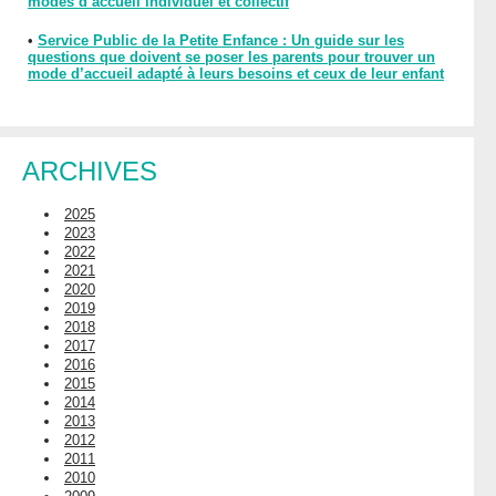
modes d’accueil individuel et collectif
•
Service Public de la Petite Enfance : Un guide sur les
questions que doivent se poser les parents pour trouver un
mode d’accueil adapté à leurs besoins et ceux de leur enfant
ARCHIVES
2025
2023
2022
2021
2020
2019
2018
2017
2016
2015
2014
2013
2012
2011
2010