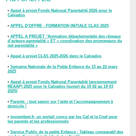
•
Appel à projet Fonds National Parentalité 2026 pour le
Calvados
•
APPEL D’OFFRE - FORMATION INITIALE CLAS 2025
•
APPEL A PROJET "Animation départementale des réseaux
d’acteurs parentalité » ET « coordination des promeneurs du
net parentalité »
•
Appel à projet CLAS 2025-2026 dans le Calvados
•
Semaine Nationale de la Petite Enfance du 15 au 22 mars
2025
•
Appel à projet Fonds National Parentalité (anciennement
REAAP) 2025 pour le Calvados (ouvert du 19 02 au 19 03
2025)
•
Parents : tout savoir sur l’aide et l’accompagnement à
domicile !
•
monenfant.fr, un portail conçu par les Caf et la Cnaf pour
les parents et les professionnels
•
Service Public de la petite Enfance : Tableau comparatif des